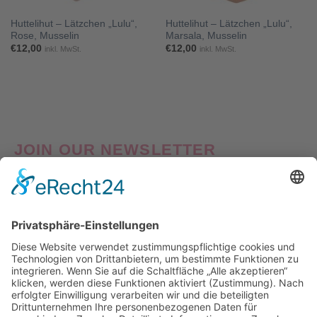
Huttelihut – Lätzchen „Lulu“,
Huttelihut – Lätzchen „Lulu“,
Rose, Musselin
Marsala, Musselin
€
12,00
€
12,00
inkl. MwSt.
inkl. MwSt.
JOIN OUR NEWSLETTER
Good things come to those who Sign Up! Verpasse also
keine Neuheiten oder Aktionen! Abonniere jetzt unseren
Newsletter und erhalte
10% Willkommens-Rabatt
auf
deine erste Bestellung!
Nach Klick auf den Button "Registrieren" gelangen Sie auf die Website von Mailchimp.
Dabei wird u.a. die eingetragene Email-Adresse an Mailchimp übertragen. Nährere
Informationen dazu finden Sie auch in unserer
Datenschutzerklärung
.