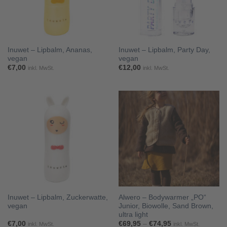
Inuwet – Lipbalm, Ananas,
Inuwet – Lipbalm, Party Day,
vegan
vegan
€
7,00
€
12,00
inkl. MwSt.
inkl. MwSt.
Inuwet – Lipbalm, Zuckerwatte,
Alwero – Bodywarmer „PO“
vegan
Junior, Biowolle, Sand Brown,
ultra light
Preisspanne:
€
7,00
€
69,95
–
€
74,95
inkl. MwSt.
inkl. MwSt.