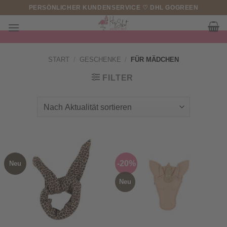
Zum
PERSÖNLICHER KUNDENSERVICE ♡ DHL GOGREEN
Inhalt
springen
START
/
GESCHENKE
/
FÜR MÄDCHEN
FILTER
-20%
Neu
Neu