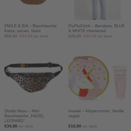
EMILE & IDA – Bauchtasche
PiuPiuChick – Bandana, BLUE
Katze, pecan, Samt
& WHITE checkered
Ursprünglicher
Aktueller
Ursprünglicher
Aktueller
€
55,00
€
44,00
€
25,00
€
20,00
inkl. MwSt.
inkl. MwSt.
Preis
Preis
Preis
Preis
war:
ist:
war:
ist:
€55,00
€44,00.
€25,00
€20,00.
Studio Noos – Mini
Inuwet – Körpercreme, Vanille,
Bauchtasche „HAZEL
vegan
LEOPARD“
€
34,90
€
10,00
inkl. MwSt.
inkl. MwSt.