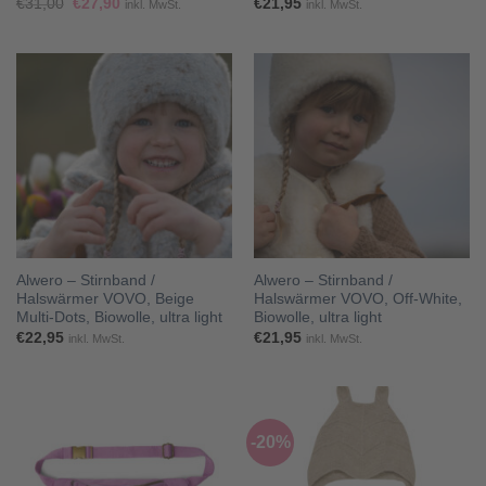
Ursprünglicher
Aktueller
€
31,00
€
27,90
€
21,95
inkl. MwSt.
inkl. MwSt.
Preis
Preis
war:
ist:
€31,00
€27,90.
Alwero – Stirnband /
Alwero – Stirnband /
Halswärmer VOVO, Beige
Halswärmer VOVO, Off-White,
Multi-Dots, Biowolle, ultra light
Biowolle, ultra light
€
22,95
€
21,95
inkl. MwSt.
inkl. MwSt.
-20%