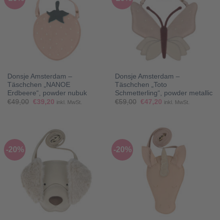
Donsje Amsterdam –
Donsje Amsterdam –
Täschchen „NANOE
Täschchen „Toto
Erdbeere“, powder nubuk
Schmetterling“, powder metallic
Ursprünglicher
Aktueller
Ursprünglicher
Aktueller
€
49,00
€
39,20
€
59,00
€
47,20
inkl. MwSt.
inkl. MwSt.
Preis
Preis
Preis
Preis
war:
ist:
war:
ist:
€49,00
€39,20.
€59,00
€47,20.
-20%
-20%