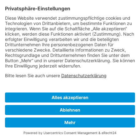
MIMI & LULA -Mini Clips ‚ICE
MIMI & LULA – Clips ‚BUNNY &
CREAM‘
FLOWER‘
€
13,00
€
13,00
inkl. MwSt.
inkl. MwSt.
-30%