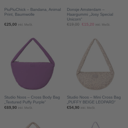
PiuPiuChick – Bandana, Animal
Donsje Amsterdam –
Print, Baumwolle
Haargummi „Josy Special
Unicorn“
Ursprünglicher
Aktueller
€
25,00
€
19,00
€
15,20
inkl. MwSt.
inkl. MwSt.
Preis
Preis
war:
ist:
€19,00
€15,20.
Studio Noos – Cross Body Bag
Studio Noos – Mini Cross Bag
„Textured Puffy Purple“
„PUFFY BEIGE LEOPARD“
€
69,90
€
54,90
inkl. MwSt.
inkl. MwSt.