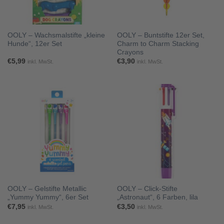
OOLY – Wachsmalstifte „kleine
OOLY – Buntstifte 12er Set,
Hunde“, 12er Set
Charm to Charm Stacking
Crayons
€
5,99
€
3,90
inkl. MwSt.
inkl. MwSt.
OOLY – Gelstifte Metallic
OOLY – Click-Stifte
„Yummy Yummy“, 6er Set
„Astronaut“, 6 Farben, lila
€
7,95
€
3,50
inkl. MwSt.
inkl. MwSt.