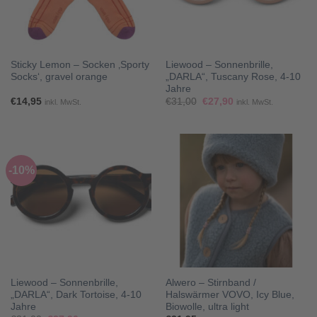
Sticky Lemon – Socken ‚Sporty
Liewood – Sonnenbrille,
Socks‘, gravel orange
„DARLA“, Tuscany Rose, 4-10
Jahre
Ursprünglicher
Aktueller
€
14,95
€
31,00
€
27,90
inkl. MwSt.
inkl. MwSt.
Preis
Preis
war:
ist:
€31,00
€27,90.
-10%
Liewood – Sonnenbrille,
Alwero – Stirnband /
„DARLA“, Dark Tortoise, 4-10
Halswärmer VOVO, Icy Blue,
Jahre
Biowolle, ultra light