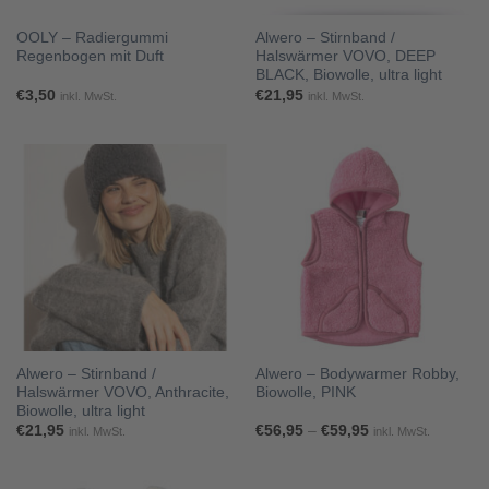
OOLY – Radiergummi
Alwero – Stirnband /
Regenbogen mit Duft
Halswärmer VOVO, DEEP
BLACK, Biowolle, ultra light
€
3,50
€
21,95
inkl. MwSt.
inkl. MwSt.
Alwero – Stirnband /
Alwero – Bodywarmer Robby,
Halswärmer VOVO, Anthracite,
Biowolle, PINK
Biowolle, ultra light
Preisspanne:
€
21,95
€
56,95
–
€
59,95
inkl. MwSt.
inkl. MwSt.
€56,95
bis
€59,95