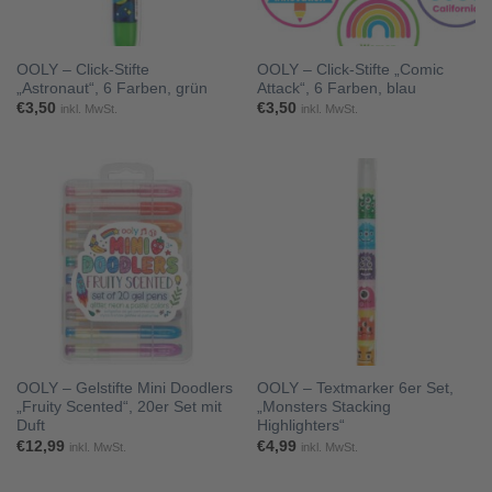
OOLY – Click-Stifte
OOLY – Click-Stifte „Comic
„Astronaut“, 6 Farben, grün
Attack“, 6 Farben, blau
€
3,50
€
3,50
inkl. MwSt.
inkl. MwSt.
OOLY – Gelstifte Mini Doodlers
OOLY – Textmarker 6er Set,
„Fruity Scented“, 20er Set mit
„Monsters Stacking
Duft
Highlighters“
€
12,99
€
4,99
inkl. MwSt.
inkl. MwSt.