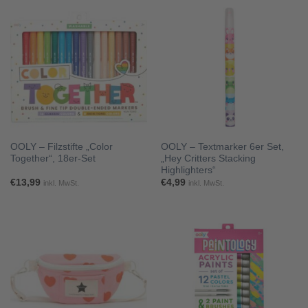
OOLY – Filzstifte „Color
OOLY – Textmarker 6er Set,
Together“, 18er-Set
„Hey Critters Stacking
Highlighters“
€
13,99
€
4,99
inkl. MwSt.
inkl. MwSt.