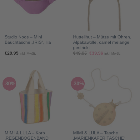
Studio Noos – Mini
Huttelihut – Mütze mit Ohren,
Bauchtasche „IRIS“, lila
Alpakawolle, camel melange,
gestrickt
Ursprünglicher
Aktueller
€
29,95
€
49,95
€
39,96
inkl. MwSt.
inkl. MwSt.
Preis
Preis
war:
ist:
€49,95
€39,96.
-30%
-30%
MIMI & LULA – Korb
MIMI & LULA – Tasche
‚REGENBOGENBAND‘
‚MARIENKÄFER TASCHE‘