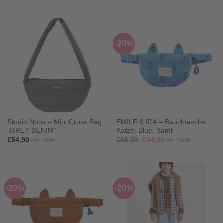
-20%
Studio Noos – Mini Cross Bag
EMILE & IDA – Bauchtasche
„GREY DENIM“
Katze, Blue, Samt
Ursprünglicher
Aktueller
€
54,90
€
55,00
€
44,00
inkl. MwSt.
inkl. MwSt.
Preis
Preis
war:
ist:
€55,00
€44,00.
-20%
-20%