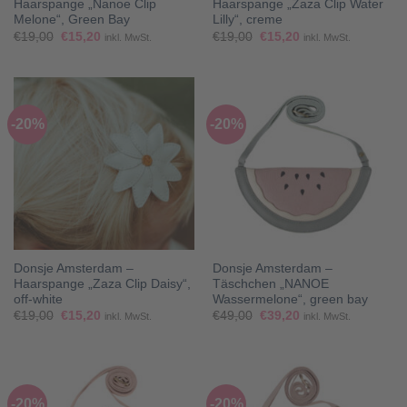
Haarspange „Nanoe Clip
Haarspange „Zaza Clip Water
Melone“, Green Bay
Lilly“, creme
Ursprünglicher
Aktueller
Ursprünglicher
Aktueller
€
19,00
€
15,20
€
19,00
€
15,20
inkl. MwSt.
inkl. MwSt.
Preis
Preis
Preis
Preis
war:
ist:
war:
ist:
€19,00
€15,20.
€19,00
€15,20.
-20%
-20%
Donsje Amsterdam –
Donsje Amsterdam –
Haarspange „Zaza Clip Daisy“,
Täschchen „NANOE
off-white
Wassermelone“, green bay
Ursprünglicher
Aktueller
Ursprünglicher
Aktueller
€
19,00
€
15,20
€
49,00
€
39,20
inkl. MwSt.
inkl. MwSt.
Preis
Preis
Preis
Preis
war:
ist:
war:
ist:
€19,00
€15,20.
€49,00
€39,20.
-20%
-20%