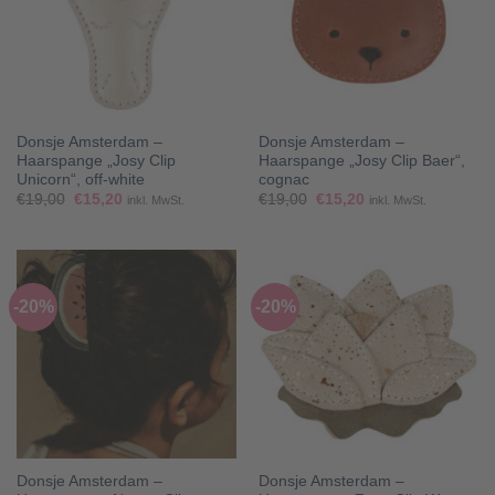
Donsje Amsterdam –
Donsje Amsterdam –
Haarspange „Josy Clip
Haarspange „Josy Clip Baer“,
Unicorn“, off-white
cognac
Ursprünglicher
Aktueller
Ursprünglicher
Aktueller
€
19,00
€
15,20
€
19,00
€
15,20
inkl. MwSt.
inkl. MwSt.
Preis
Preis
Preis
Preis
war:
ist:
war:
ist:
€19,00
€15,20.
€19,00
€15,20.
-20%
-20%
Donsje Amsterdam –
Donsje Amsterdam –