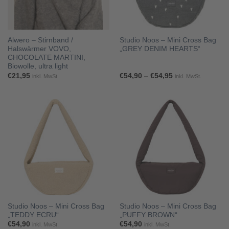
Alwero – Stirnband /
Studio Noos – Mini Cross Bag
Halswärmer VOVO,
„GREY DENIM HEARTS“
CHOCOLATE MARTINI,
Biowolle, ultra light
Preisspanne:
€
21,95
€
54,90
–
€
54,95
inkl. MwSt.
inkl. MwSt.
€54,90
bis
€54,95
Studio Noos – Mini Cross Bag
Studio Noos – Mini Cross Bag
„TEDDY ECRU“
„PUFFY BROWN“
€
54,90
€
54,90
inkl. MwSt.
inkl. MwSt.