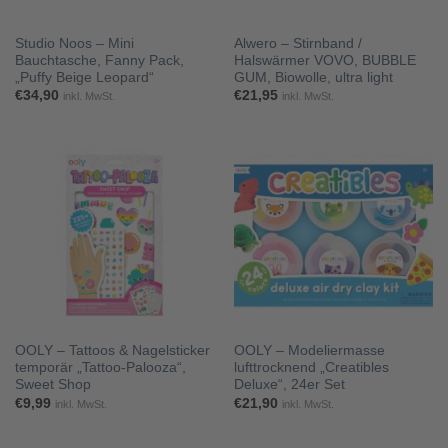
Studio Noos – Mini
Alwero – Stirnband /
Bauchtasche, Fanny Pack,
Halswärmer VOVO, BUBBLE
„Puffy Beige Leopard“
GUM, Biowolle, ultra light
€
34,90
€
21,95
inkl. MwSt.
inkl. MwSt.
OOLY – Tattoos & Nagelsticker
OOLY – Modeliermasse
temporär „Tattoo-Palooza“,
lufttrocknend „Creatibles
Sweet Shop
Deluxe“, 24er Set
€
9,99
€
21,90
inkl. MwSt.
inkl. MwSt.