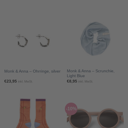
€69,95
bis
€74,95
Monk & Anna – Scrunchie,
Monk & Anna – Ohrringe, silver
Light Blue
€
23,95
€
8,95
inkl. MwSt.
inkl. MwSt.
-10%