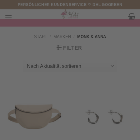
Zum
PERSÖNLICHER KUNDENSERVICE ♡ DHL GOGREEN
Inhalt
springen
START
/
MARKEN
/
MONK & ANNA
FILTER