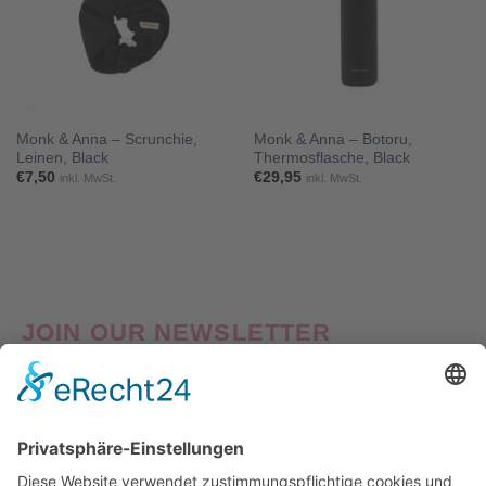
Monk & Anna – Scrunchie,
Monk & Anna – Botoru,
Leinen, Black
Thermosflasche, Black
€
7,50
€
29,95
inkl. MwSt.
inkl. MwSt.
JOIN OUR NEWSLETTER
Good things come to those who Sign Up! Verpasse also
keine Neuheiten oder Aktionen! Abonniere jetzt unseren
Newsletter und erhalte
10% Willkommens-Rabatt
auf
deine erste Bestellung!