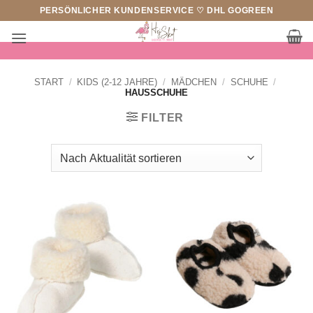
Zum
PERSÖNLICHER KUNDENSERVICE ♡ DHL GOGREEN
Inhalt
springen
START
/
KIDS (2-12 JAHRE)
/
MÄDCHEN
/
SCHUHE
/
HAUSSCHUHE
FILTER