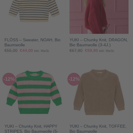
FLÖSS – Sweater, NOAH, Bio
YUKI – Chunky Knit, DRAGON,
Baumwolle
Bio Baumwolle (3-4J.)
Ursprünglicher
Aktueller
Ursprünglicher
Aktueller
€
55,00
€
44,00
€
67,90
€
59,90
inkl. MwSt.
inkl. MwSt.
Preis
Preis
Preis
Preis
war:
ist:
war:
ist:
€55,00
€44,00.
€67,90
€59,90.
-12%
-12%
YUKI – Chunky Knit, HAPPY
YUKI – Chunky Knit, TOFFEE,
STRIPES, Bio Baumwolle (5-
Bio Baumwolle