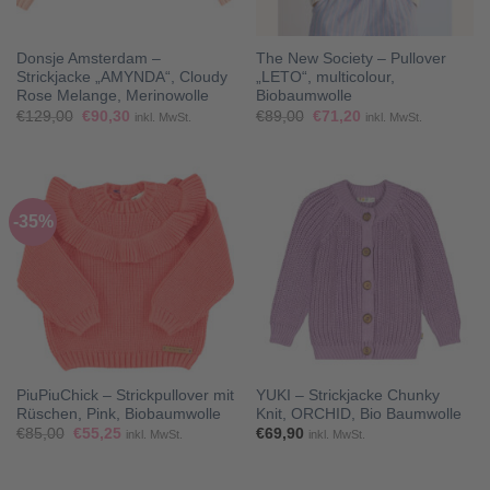
Donsje Amsterdam –
The New Society – Pullover
Strickjacke „AMYNDA“, Cloudy
„LETO“, multicolour,
Rose Melange, Merinowolle
Biobaumwolle
Ursprünglicher
Aktueller
Ursprünglicher
Aktueller
€
129,00
€
90,30
€
89,00
€
71,20
inkl. MwSt.
inkl. MwSt.
Preis
Preis
Preis
Preis
war:
ist:
war:
ist:
€129,00
€90,30.
€89,00
€71,20.
-35%
PiuPiuChick – Strickpullover mit
YUKI – Strickjacke Chunky
Rüschen, Pink, Biobaumwolle
Knit, ORCHID, Bio Baumwolle
Ursprünglicher
Aktueller
€
85,00
€
55,25
€
69,90
inkl. MwSt.
inkl. MwSt.
Preis
Preis
war:
ist:
€85,00
€55,25.