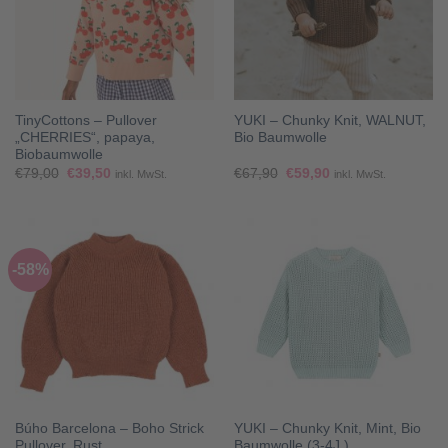
TinyCottons – Pullover
YUKI – Chunky Knit, WALNUT,
„CHERRIES“, papaya,
Bio Baumwolle
Biobaumwolle
Ursprünglicher
Aktueller
Ursprünglicher
Aktueller
€
79,00
€
39,50
€
67,90
€
59,90
inkl. MwSt.
inkl. MwSt.
Preis
Preis
Preis
Preis
war:
ist:
war:
ist:
€79,00
€39,50.
€67,90
€59,90.
-58%
Búho Barcelona – Boho Strick
YUKI – Chunky Knit, Mint, Bio
Pullover, Rust
Baumwolle (3-4J.)