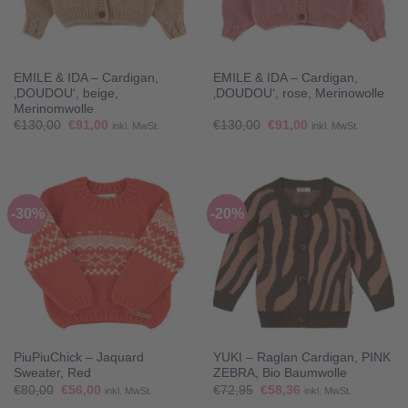
EMILE & IDA – Cardigan,
EMILE & IDA – Cardigan,
‚DOUDOU‘, beige,
‚DOUDOU‘, rose, Merinowolle
Merinomwolle
Ursprünglicher
Aktueller
Ursprünglicher
Aktueller
€
130,00
€
91,00
€
130,00
€
91,00
inkl. MwSt.
inkl. MwSt.
Preis
Preis
Preis
Preis
war:
ist:
war:
ist:
€130,00
€91,00.
€130,00
€91,00.
-30%
-20%
PiuPiuChick – Jaquard
YUKI – Raglan Cardigan, PINK
Sweater, Red
ZEBRA, Bio Baumwolle
Ursprünglicher
Aktueller
Ursprünglicher
Aktueller
€
80,00
€
56,00
€
72,95
€
58,36
inkl. MwSt.
inkl. MwSt.
Preis
Preis
Preis
Preis