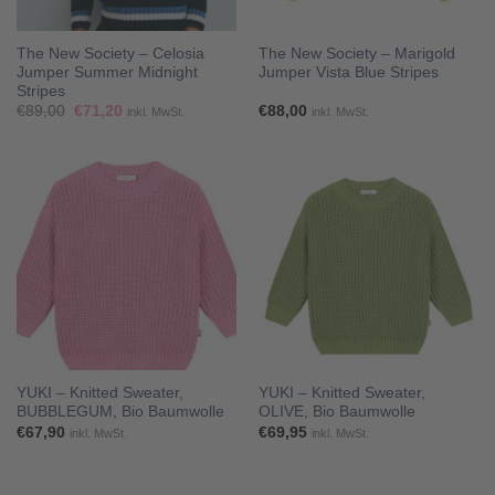
The New Society – Celosia
The New Society – Marigold
Jumper Summer Midnight
Jumper Vista Blue Stripes
Stripes
Ursprünglicher
Aktueller
€
89,00
€
71,20
€
88,00
inkl. MwSt.
inkl. MwSt.
Preis
Preis
war:
ist:
€89,00
€71,20.
YUKI – Knitted Sweater,
YUKI – Knitted Sweater,
BUBBLEGUM, Bio Baumwolle
OLIVE, Bio Baumwolle
€
67,90
€
69,95
inkl. MwSt.
inkl. MwSt.