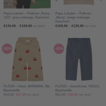
Papa Lobster – Pullover ‚Romy
Papa Lobster – Pullover
LEO‘, grey melange, Kaschmir
‚Alexis‘, beige melange,
Kaschmir
Preisspanne:
Preisspanne:
€
139,90
–
€
159,90
€
109,90
–
€
139,90
inkl. MwSt.
inkl. MwSt.
€139,90
€109,90
bis
bis
€159,90
€139,90
-50%
-40%
FLÖSS – Hose, BARBARA, Bio
FLÖSS – Jeanshose, VIGGO,
Baumwolle
Baumwolle
Ursprünglicher
Aktueller
Ursprünglicher
Aktueller
€
54,00
€
27,00
€
51,00
€
30,60
inkl. MwSt.
inkl. MwSt.
Preis
Preis
Preis
Preis
war:
ist:
war:
ist:
€54,00
€27,00.
€51,00
€30,60.