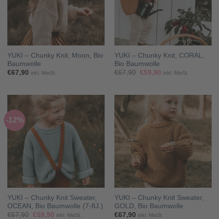
YUKI – Chunky Knit, Moon, Bio
YUKI – Chunky Knit, CORAL,
Baumwolle
Bio Baumwolle
Ursprünglicher
Aktueller
€
67,90
€
67,90
€
59,90
inkl. MwSt.
inkl. MwSt.
Preis
Preis
war:
ist:
€67,90
€59,90.
-12%
YUKI – Chunky Knit Sweater,
YUKI – Chunky Knit Sweater,
OCEAN, Bio Baumwolle (7-8J.)
GOLD, Bio Baumwolle
Ursprünglicher
Aktueller
€
67,90
€
59,90
€
67,90
inkl. MwSt.
inkl. MwSt.