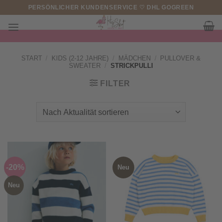
Zum
PERSÖNLICHER KUNDENSERVICE ♡ DHL GOGREEN
Inhalt
springen
START
/
KIDS (2-12 JAHRE)
/
MÄDCHEN
/
PULLOVER &
SWEATER
/
STRICKPULLI
FILTER
-20%
Neu
Neu