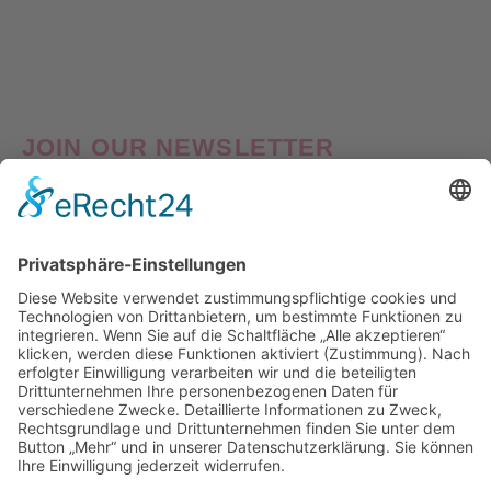
Preis
Preis
war:
ist:
€67,90
€59,90.
JOIN OUR NEWSLETTER
Good things come to those who Sign Up! Verpasse also
keine Neuheiten oder Aktionen! Abonniere jetzt unseren
Newsletter und erhalte
10% Willkommens-Rabatt
auf
deine erste Bestellung!
Nach Klick auf den Button "Registrieren" gelangen Sie auf die Website von Mailchimp.
Dabei wird u.a. die eingetragene Email-Adresse an Mailchimp übertragen. Nährere
Informationen dazu finden Sie auch in unserer
Datenschutzerklärung
.