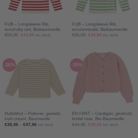
FUB – Longsleeve Rib,
FUB – Longsleeve Rib,
ecru/ruby red, Biobaumwolle
ecru/emerald, Biobaumwolle
Ursprünglicher
Aktueller
Ursprünglicher
Aktueller
€
55,00
€
44,00
€
55,00
€
44,00
inkl. MwSt.
inkl. MwSt.
Preis
Preis
Preis
Preis
war:
ist:
war:
ist:
€55,00
€44,00.
€55,00
€44,00.
-36%
-35%
Huttelihut – Pullover, gewebt,
EN FANT – Cardigan, gestrickt,
irish cream, Baumwolle
bridal rose, Bio-Baumwolle
Preisspanne:
Ursprünglicher
Aktueller
€
38,46
–
€
47,96
€
44,95
€
29,00
inkl. MwSt.
inkl. MwSt.
€38,46
Preis
Preis
bis
war:
ist:
€47,96
€44,95
€29,00.