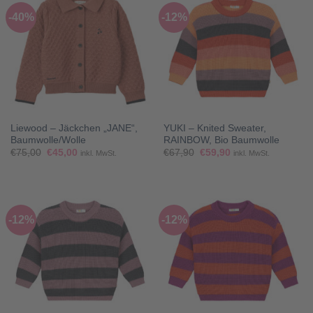
-40%
-12%
Liewood – Jäckchen „JANE“,
YUKI – Knited Sweater,
Baumwolle/Wolle
RAINBOW, Bio Baumwolle
Ursprünglicher
Aktueller
Ursprünglicher
Aktueller
€
75,00
€
45,00
€
67,90
€
59,90
inkl. MwSt.
inkl. MwSt.
Preis
Preis
Preis
Preis
war:
ist:
war:
ist:
€75,00
€45,00.
€67,90
€59,90.
-12%
-12%