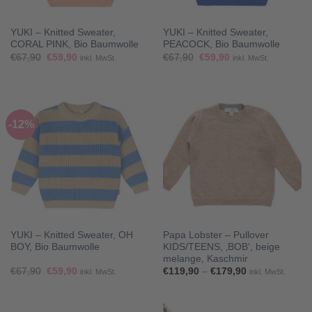
YUKI – Knitted Sweater,
YUKI – Knitted Sweater,
CORAL PINK, Bio Baumwolle
PEACOCK, Bio Baumwolle
Ursprünglicher
Aktueller
Ursprünglicher
Aktueller
€
67,90
€
59,90
€
67,90
€
59,90
inkl. MwSt.
inkl. MwSt.
Preis
Preis
Preis
Preis
war:
ist:
war:
ist:
€67,90
€59,90.
€67,90
€59,90.
-12%
YUKI – Knitted Sweater, OH
Papa Lobster – Pullover
BOY, Bio Baumwolle
KIDS/TEENS, ‚BOB‘, beige
melange, Kaschmir
Ursprünglicher
Aktueller
Preisspanne:
€
67,90
€
59,90
€
119,90
–
€
179,90
inkl. MwSt.
inkl. MwSt.
Preis
Preis
€119,90
war:
ist:
bis
€67,90
€59,90.
€179,90