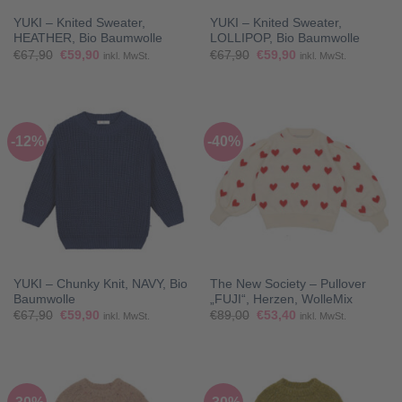
YUKI – Knited Sweater,
YUKI – Knited Sweater,
HEATHER, Bio Baumwolle
LOLLIPOP, Bio Baumwolle
Ursprünglicher
Aktueller
Ursprünglicher
Aktueller
€
67,90
€
59,90
€
67,90
€
59,90
inkl. MwSt.
inkl. MwSt.
Preis
Preis
Preis
Preis
war:
ist:
war:
ist:
€67,90
€59,90.
€67,90
€59,90.
-12%
-40%
YUKI – Chunky Knit, NAVY, Bio
The New Society – Pullover
Baumwolle
„FUJI“, Herzen, WolleMix
Ursprünglicher
Aktueller
Ursprünglicher
Aktueller
€
67,90
€
59,90
€
89,00
€
53,40
inkl. MwSt.
inkl. MwSt.
Preis
Preis
Preis
Preis
war:
ist:
war:
ist:
€67,90
€59,90.
€89,00
€53,40.