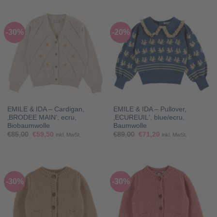
€104,00
€72,80.
€59,00
€47,20.
-30%
-20%
EMILE & IDA – Cardigan,
EMILE & IDA – Pullover,
‚BRODEE MAIN‘, ecru,
‚ECUREUIL‘, blue/ecru,
Biobaumwolle
Baumwolle
Ursprünglicher
Aktueller
Ursprünglicher
Aktueller
€
85,00
€
59,50
€
89,00
€
71,20
inkl. MwSt.
inkl. MwSt.
Preis
Preis
Preis
Preis
war:
ist:
war:
ist:
€85,00
€59,50.
€89,00
€71,20.
-30%
-30%