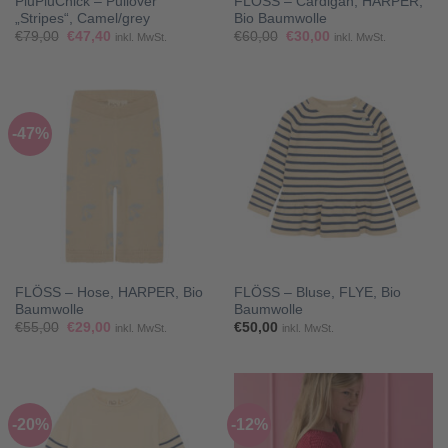
PiuPiuChick – Pullover
FLÖSS – Cardigan, HARPER,
„Stripes“, Camel/grey
Bio Baumwolle
Ursprünglicher
Aktueller
Ursprünglicher
Aktueller
€
79,00
€
47,40
€
60,00
€
30,00
inkl. MwSt.
inkl. MwSt.
Preis
Preis
Preis
Preis
war:
ist:
war:
ist:
€79,00
€47,40.
€60,00
€30,00.
-47%
FLÖSS – Hose, HARPER, Bio
FLÖSS – Bluse, FLYE, Bio
Baumwolle
Baumwolle
Ursprünglicher
Aktueller
€
55,00
€
29,00
€
50,00
inkl. MwSt.
inkl. MwSt.
Preis
Preis
war:
ist:
€55,00
€29,00.
-20%
-12%