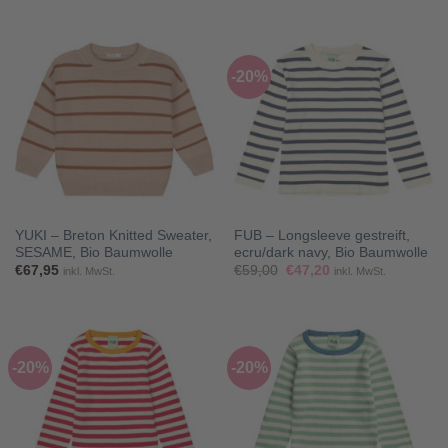
war:
ist:
war:
ist:
€80,00
€56,00.
€72,95
€58,36.
-20%
YUKI – Breton Knitted Sweater,
FUB – Longsleeve gestreift,
SESAME, Bio Baumwolle
ecru/dark navy, Bio Baumwolle
Ursprünglicher
Aktueller
€
67,95
€
59,00
€
47,20
inkl. MwSt.
inkl. MwSt.
Preis
Preis
war:
ist:
€59,00
€47,20.
-20%
-20%