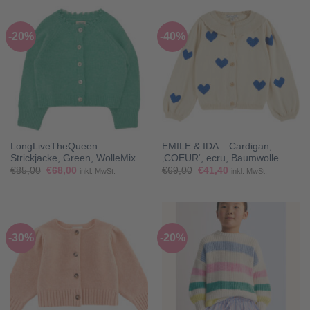
-20%
-40%
LongLiveTheQueen –
EMILE & IDA – Cardigan,
Strickjacke, Green, WolleMix
‚COEUR‘, ecru, Baumwolle
Ursprünglicher
Aktueller
Ursprünglicher
Aktueller
€
85,00
€
68,00
€
69,00
€
41,40
inkl. MwSt.
inkl. MwSt.
Preis
Preis
Preis
Preis
war:
ist:
war:
ist:
€85,00
€68,00.
€69,00
€41,40.
-30%
-20%