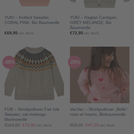
YUKI – Knitted Sweater,
YUKI – Raglan Cardigan,
CORAL PINK, Bio Baumwolle
GREY MELANGE, Bio
Baumwolle
€
69,95
€
72,95
inkl. MwSt.
inkl. MwSt.
-30%
-20%
FUB – Strickpullover Fair Isle
VacVac – Strickpullover „Belle“,
Sweater, oat melange,
rose w/ hearts, Biobaumwolle
Merinowolle
Ursprünglicher
Aktueller
Ursprünglicher
Aktueller
€
104,00
€
72,80
€
59,00
€
47,20
inkl. MwSt.
inkl. MwSt.
Preis
Preis
Preis
Preis
war:
ist:
war:
ist: