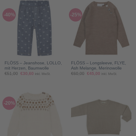
-40%
-25%
FLÖSS – Jeanshose, LOLLO,
FLÖSS – Longsleeve, FLYE,
mit Herzen, Baumwolle
Ash Melange, Merinowolle
Ursprünglicher
Aktueller
Ursprünglicher
Aktueller
€
51,00
€
30,60
€
60,00
€
45,00
inkl. MwSt.
inkl. MwSt.
Preis
Preis
Preis
Preis
war:
ist:
war:
ist:
€51,00
€30,60.
€60,00
€45,00.
-20%