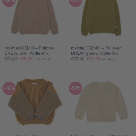
-30%
-30%
mylittleCOZMO – Pullover
mylittleCOZMO – Pullover
DREW, pink, Wolle-Mix
DREW, green, Wolle-Mix
Ursprünglicher
Aktueller
Ursprünglicher
Aktueller
€
75,00
€
52,50
€
75,00
€
52,50
inkl. MwSt.
inkl. MwSt.
Preis
Preis
Preis
Preis
war:
ist:
war:
ist:
€75,00
€52,50.
€75,00
€52,50.
-40%
-50%