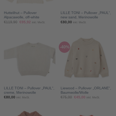
Huttelihut – Pullover
LILLE TONI – Pullover „PAUL“,
Alpacawolle, off-white
new sand, Merinowolle
Ursprünglicher
Aktueller
€
119,90
€
95,92
€
80,00
inkl. MwSt.
inkl. MwSt.
Preis
Preis
war:
ist:
€119,90
€95,92.
-40%
LILLE TONI – Pullover „PAUL“,
Liewood – Pullover „ORLANE“,
creme, Merinowolle
Baumwolle/Wolle
Ursprünglicher
Aktueller
€
80,00
€
75,00
€
45,00
inkl. MwSt.
inkl. MwSt.
Preis
Preis
war:
ist:
€75,00
€45,00.