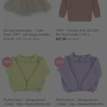
Donsje Amsterdam – Tulle
YUKI – Chunky Knit, BLUSH,
Rock „FAY“, soft taupe metallic
Bio Baumwolle (7-8J.)
Ursprünglicher
Aktueller
€
79,00
€
55,30
€
67,90
inkl. MwSt.
inkl. MwSt.
Preis
Preis
war:
ist:
€79,00
€55,30.
-50%
-50%
PiuPiuChick – Strickpullover
PiuPiuChick – Strickpullover
„Collar“, Mint, Alpaka/Wolle Mix
„Collar“, Lilac, Alpaka/Wolle Mix