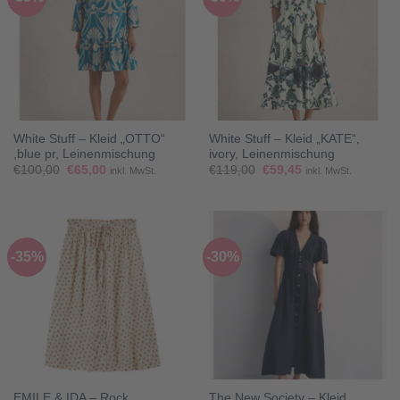
White Stuff – Kleid „OTTO“
White Stuff – Kleid „KATE“,
,blue pr, Leinenmischung
ivory, Leinenmischung
Ursprünglicher
Aktueller
Ursprünglicher
Aktueller
€
100,00
€
65,00
€
119,00
€
59,45
inkl. MwSt.
inkl. MwSt.
Preis
Preis
Preis
Preis
war:
ist:
war:
ist:
€100,00
€65,00.
€119,00
€59,45.
-35%
-30%
EMILE & IDA – Rock,
The New Society – Kleid