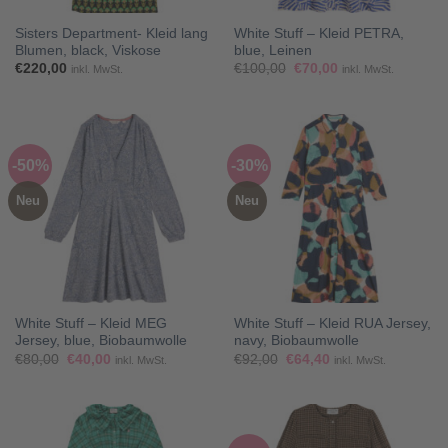
Sisters Department- Kleid lang
White Stuff – Kleid PETRA,
Blumen, black, Viskose
blue, Leinen
Ursprünglicher
Aktueller
€
220,00
€
100,00
€
70,00
inkl. MwSt.
inkl. MwSt.
Preis
Preis
war:
ist:
€100,00
€70,00.
-50%
-30%
Neu
Neu
White Stuff – Kleid MEG
White Stuff – Kleid RUA Jersey,
Jersey, blue, Biobaumwolle
navy, Biobaumwolle
Ursprünglicher
Aktueller
Ursprünglicher
Aktueller
€
80,00
€
40,00
€
92,00
€
64,40
inkl. MwSt.
inkl. MwSt.
Preis
Preis
Preis
Preis
war:
ist:
war:
ist:
€80,00
€40,00.
€92,00
€64,40.