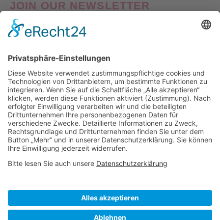
JOIN OUR NEWSLETTER
Good things come to those who Sign Up! Verpasse also
keine Neuheiten oder Aktionen! Abonniere jetzt unseren
Newsletter und erhalte
10% Willkommens-Rabatt
auf
deine erste Bestellung!
Nach Klick auf den Button "Registrieren" gelangen Sie auf die Website von Mailchimp.
Dabei wird u.a. die eingetragene Email-Adresse an Mailchimp übertragen. Nährere
Informationen dazu finden Sie auch in unserer
Datenschutzerklärung
.
Visa
PayPal
MasterCard
Sofort
Klarna
American
Apple
Express
Pay
ÜBER UNS
IMPRESSUM
DATENSCHUTZ
AGB
WIEDERRUFSBELEHRUNG
VERSAND & LIEFERUNG
UMTAUSCH & RETOURE
WOLLPFLEGE