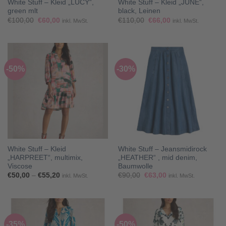
White Stuff – Kleid „LUCY“,
White Stuff – Kleid „JUNE“,
green mlt
black, Leinen
Ursprünglicher
Aktueller
Ursprünglicher
Aktueller
€
100,00
€
60,00
€
110,00
€
66,00
inkl. MwSt.
inkl. MwSt.
Preis
Preis
Preis
Preis
war:
ist:
war:
ist:
€100,00
€60,00.
€110,00
€66,00.
-50%
-30%
White Stuff – Kleid
White Stuff – Jeansmidirock
„HARPREET“, multimix,
„HEATHER“ , mid denim,
Viscose
Baumwolle
Preisspanne:
Ursprünglicher
Aktueller
€
50,00
–
€
55,20
€
90,00
€
63,00
inkl. MwSt.
inkl. MwSt.
€50,00
Preis
Preis
bis
war:
ist:
€55,20
€90,00
€63,00.
-35%
-50%