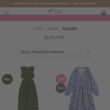
Zum
PERSÖNLICHER KUNDENSERVICE ♡ DHL GOGREEN
Inhalt
springen
START
/
MAMA
/
KLEIDER
FILTER
-30%
Neu
Neu