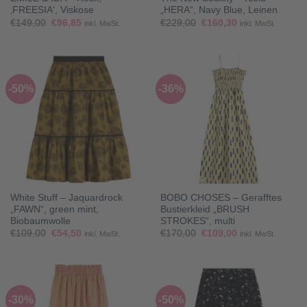
‚FREESIA‘, Viskose
„HERA“, Navy Blue, Leinen
Ursprünglicher
Aktueller
Ursprünglicher
Aktueller
€
149,00
€
96,85
€
229,00
€
160,30
inkl. MwSt.
inkl. MwSt.
Preis
Preis
Preis
Preis
war:
ist:
war:
ist:
€149,00
€96,85.
€229,00
€160,30.
-50%
-36%
White Stuff – Jaquardrock
BOBO CHOSES – Gerafftes
„FAWN“, green mint,
Bustierkleid „BRUSH
Biobaumwolle
STROKES“, multi
Ursprünglicher
Aktueller
Ursprünglicher
Aktueller
€
109,00
€
54,50
€
170,00
€
109,00
inkl. MwSt.
inkl. MwSt.
Preis
Preis
Preis
Preis
war:
ist:
war:
ist:
€109,00
€54,50.
€170,00
€109,00.
-30%
-50%