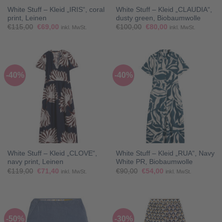
White Stuff – Kleid „IRIS“, coral
White Stuff – Kleid „CLAUDIA“,
print, Leinen
dusty green, Biobaumwolle
Ursprünglicher
Aktueller
Ursprünglicher
Aktueller
€
115,00
€
69,00
€
100,00
€
80,00
inkl. MwSt.
inkl. MwSt.
Preis
Preis
Preis
Preis
war:
ist:
war:
ist:
€115,00
€69,00.
€100,00
€80,00.
-40%
-40%
White Stuff – Kleid „CLOVE“,
White Stuff – Kleid „RUA“, Navy
navy print, Leinen
White PR, Biobaumwolle
Ursprünglicher
Aktueller
Ursprünglicher
Aktueller
€
119,00
€
71,40
€
90,00
€
54,00
inkl. MwSt.
inkl. MwSt.
Preis
Preis
Preis
Preis
war:
ist:
war:
ist:
€119,00
€71,40.
€90,00
€54,00.
-50%
-30%