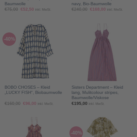
Baumwolle
navy, Bio-Baumwolle
Ursprünglicher
Aktueller
Ursprünglicher
Aktueller
€
75,00
€
52,50
€
240,00
€
168,00
inkl. MwSt.
inkl. MwSt.
Preis
Preis
Preis
Preis
war:
ist:
war:
ist:
€75,00
€52,50.
€240,00
€168,00.
-40%
BOBO CHOSES – Kleid
Sisters Department – Kleid
„LUCKY FISH“, Biobaumwolle
lang, Mulitcolour stripes,
Baumwolle/Viskose
Ursprünglicher
Aktueller
€
160,00
€
96,00
€
195,00
inkl. MwSt.
inkl. MwSt.
Preis
Preis
war:
ist:
€160,00
€96,00.
-40%