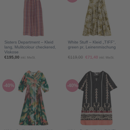
Sisters Department – Kleid
White Stuff – Kleid „TIFF“,
lang, Mulitcolour checkered,
green pr, Leinenmischung
Viskose
Ursprünglicher
Aktueller
€
195,00
€
119,00
€
71,40
inkl. MwSt.
inkl. MwSt.
Preis
Preis
war:
ist:
€119,00
€71,40.
-40%
-40%