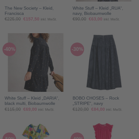
The New Society – Kleid,
White Stuff – Kleid „RUA“,
Francisca
navy, Biobaumwolle
Ursprünglicher
Aktueller
Ursprünglicher
Aktueller
€
225,00
€
157,50
€
90,00
€
63,00
inkl. MwSt.
inkl. MwSt.
Preis
Preis
Preis
Preis
war:
ist:
war:
ist:
€225,00
€157,50.
€90,00
€63,00.
-40%
-30%
White Stuff – Kleid „DARIA“,
BOBO CHOSES – Rock
black multi, Biobaumwolle
„STRIPE“, navy
Ursprünglicher
Aktueller
Ursprünglicher
Aktueller
€
115,00
€
69,00
€
120,00
€
84,00
inkl. MwSt.
inkl. MwSt.
Preis
Preis
Preis
Preis
war:
ist:
war:
ist:
€115,00
€69,00.
€120,00
€84,00.