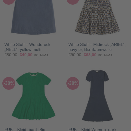
White Stuff – Wenderock
White Stuff – Midirock „ARIEL“,
„NELL“, yellow multi
navy pr, Bio-Baumwolle
Ursprünglicher
Aktueller
Ursprünglicher
Aktueller
€
80,00
€
40,00
€
90,00
€
63,00
inkl. MwSt.
inkl. MwSt.
Preis
Preis
Preis
Preis
war:
ist:
war:
ist:
€80,00
€40,00.
€90,00
€63,00.
-30%
-30%
FUB – Kleid, basil, Bio-
FUB – Kleid Women, dark