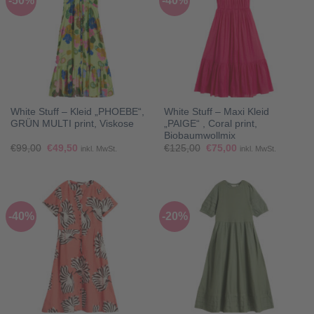
-50%
-40%
White Stuff – Kleid „PHOEBE“,
White Stuff – Maxi Kleid
GRÜN MULTI print, Viskose
„PAIGE“ , Coral print,
Biobaumwollmix
Ursprünglicher
Aktueller
Ursprünglicher
Aktueller
€
99,00
€
49,50
€
125,00
€
75,00
inkl. MwSt.
inkl. MwSt.
Preis
Preis
Preis
Preis
war:
ist:
war:
ist:
€99,00
€49,50.
€125,00
€75,00.
-40%
-20%