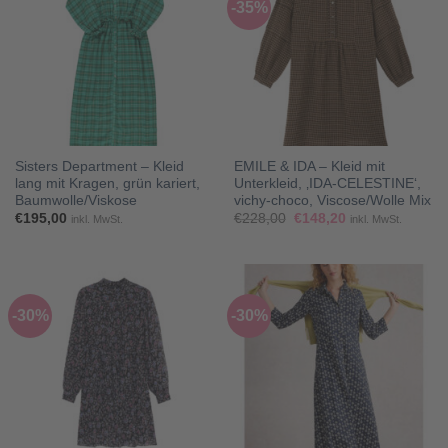
-35%
Sisters Department – Kleid
EMILE & IDA – Kleid mit
lang mit Kragen, grün kariert,
Unterkleid, ‚IDA-CELESTINE‘,
Baumwolle/Viskose
vichy-choco, Viscose/Wolle Mix
Ursprünglicher
Aktueller
€
195,00
€
228,00
€
148,20
inkl. MwSt.
inkl. MwSt.
Preis
Preis
war:
ist:
€228,00
€148,20.
-30%
-30%