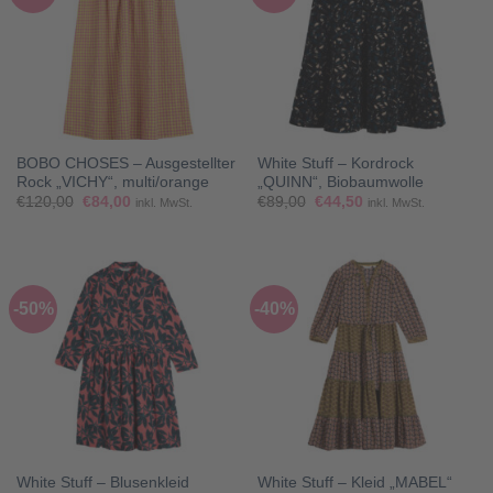
BOBO CHOSES – Ausgestellter
White Stuff – Kordrock
Rock „VICHY“, multi/orange
„QUINN“, Biobaumwolle
Ursprünglicher
Aktueller
Ursprünglicher
Aktueller
€
120,00
€
84,00
€
89,00
€
44,50
inkl. MwSt.
inkl. MwSt.
Preis
Preis
Preis
Preis
war:
ist:
war:
ist:
€120,00
€84,00.
€89,00
€44,50.
-50%
-40%
White Stuff – Blusenkleid
White Stuff – Kleid „MABEL“