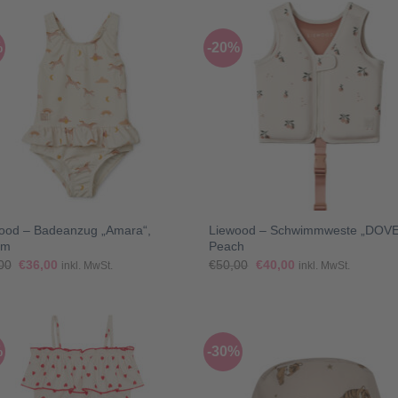
%
-20%
+
ood – Badeanzug „Amara“,
Liewood – Schwimmweste „DOVE
am
Peach
Ursprünglicher
Aktueller
Ursprünglicher
Aktueller
00
€
36,00
€
50,00
€
40,00
inkl. MwSt.
inkl. MwSt.
Preis
Preis
Preis
Preis
war:
ist:
war:
ist:
€45,00
€36,00.
€50,00
€40,00.
%
-30%