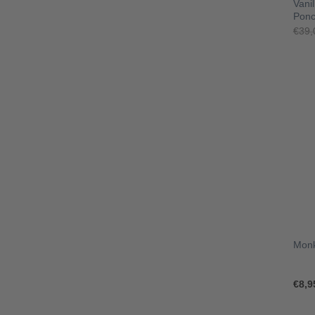
Vani
Ponc
€
39,
+
Monk
€
8,9