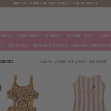
PERSÖNLICHER KUNDENSERVICE ♡ DHL GOGREEN
LWERO
GESCHENKE
MARKEN
SCHULE
BABY
JUNGS
R
KIDSROOM
HEJSKAT GUTSCHEIN
VERTRAG WIDERRUFEN
Na
Alle 49 Ergebnisse werden angezeigt
DEMODE
Akt
sor