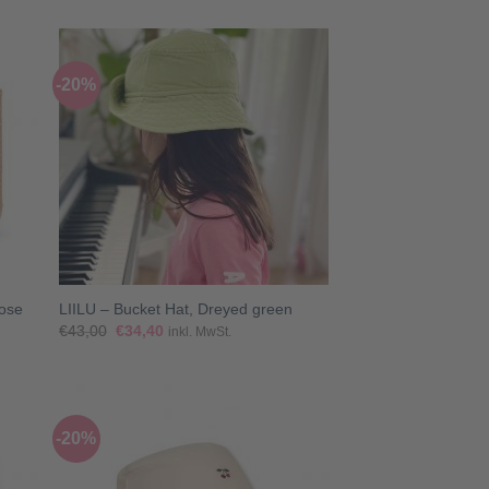
war:
ist:
€27,00
€20,25.
-20%
+
Rose
LIILU – Bucket Hat, Dreyed green
Ursprünglicher
Aktueller
€
43,00
€
34,40
inkl. MwSt.
Preis
Preis
war:
ist:
€43,00
€34,40.
-20%