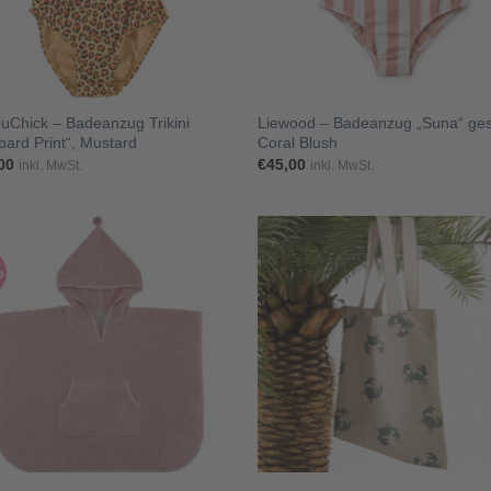
+
iuChick – Badeanzug Trikini
Liewood – Badeanzug „Suna“ gest
pard Print“, Mustard
Coral Blush
00
€
45,00
inkl. MwSt.
inkl. MwSt.
%
+