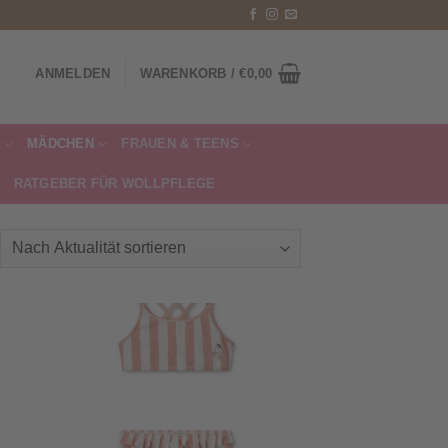
ANMELDEN
WARENKORB /
€
0,00
MÄDCHEN
FRAUEN & TEENS
RATGEBER FÜR WOLLPFLEGE
ch
ualität
tiert