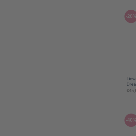
-20
+
Liew
Dre
€
45,
-40