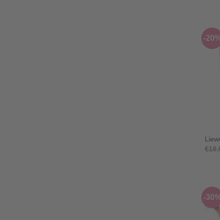
-20
+
Liew
€
18,
-30