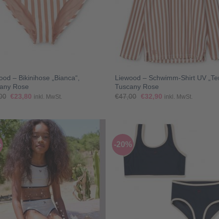
+
ood – Bikinihose „Bianca“,
Liewood – Schwimm-Shirt UV „Ten
any Rose
Tuscany Rose
Ursprünglicher
Aktueller
Ursprünglicher
Aktueller
00
€
23,80
€
47,00
€
32,90
inkl. MwSt.
inkl. MwSt.
Preis
Preis
Preis
Preis
war:
ist:
war:
ist:
€34,00
€23,80.
€47,00
€32,90.
%
-20%