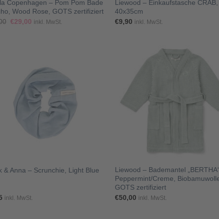
lla Copenhagen – Pom Pom Bade
Liewood – Einkaufstasche CRAB,
ho, Wood Rose, GOTS zertifiziert
40x35cm
Ursprünglicher
Aktueller
00
€
29,00
€
9,90
inkl. MwSt.
inkl. MwSt.
Preis
Preis
war:
ist:
€39,00
€29,00.
+
Liewood – Bademantel „BERTHA“
 & Anna – Scrunchie, Light Blue
Peppermint/Creme, Biobamuwoll
GOTS zertifiziert
5
€
50,00
inkl. MwSt.
inkl. MwSt.