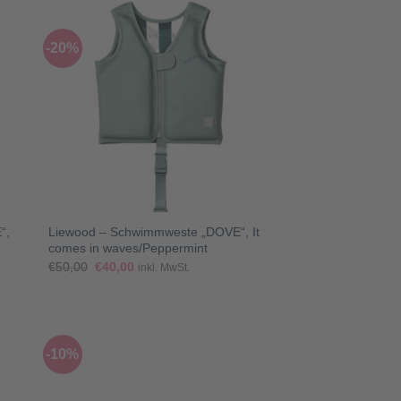
-20%
+
“,
Liewood – Schwimmweste „DOVE“, It
comes in waves/Peppermint
Ursprünglicher
Aktueller
€
50,00
€
40,00
inkl. MwSt.
Preis
Preis
war:
ist:
€50,00
€40,00.
-10%