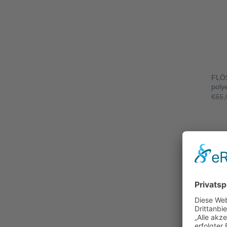
+
FLÖS
poly
€
55,
-10