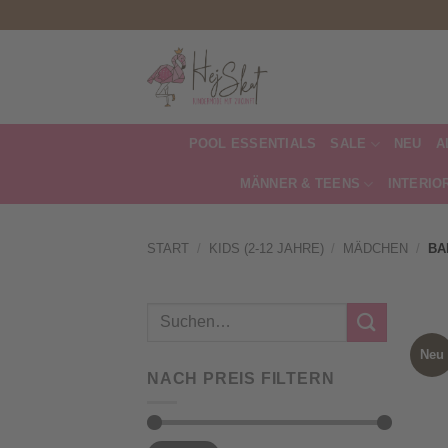
Zum
Inhalt
springen
POOL ESSENTIALS
SALE
NEU
A
MÄNNER & TEENS
INTERIO
START
/
KIDS (2-12 JAHRE)
/
MÄDCHEN
/
BA
Suchen
nach:
Neu
NACH PREIS FILTERN
Min.
Max.