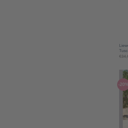
+
Liew
Tusc
€
34,
-20