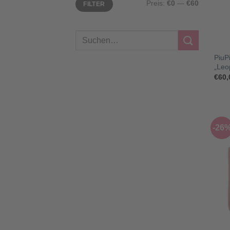
Preis:
€0
—
€60
FILTER
Preis
Preis
Suchen
+
nach:
PiuP
„Leo
€
60,
-26
+