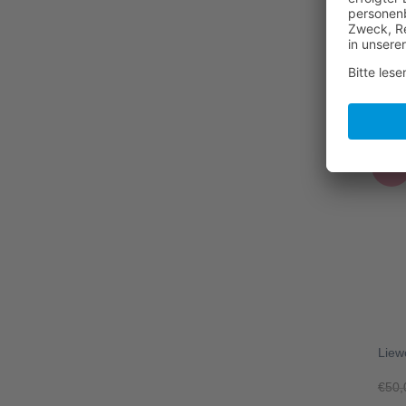
+
Kong
Marl
€
26,
-20
+
Liew
€
50,