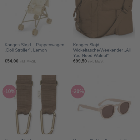
Konges Sløjd – Puppenwagen
Konges Sløjd –
„Doll Stroller“, Lemon
Wickeltasche/Weekender „All
You Need Walnut“
€
54,00
€
99,50
inkl. MwSt.
inkl. MwSt.
-10%
-20%