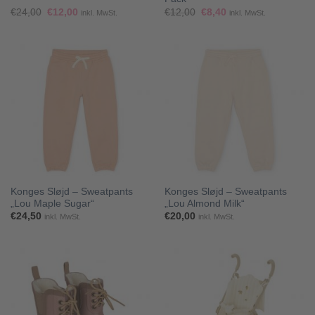
Ursprünglicher
Aktueller
Ursprünglicher
Aktueller
€
24,00
€
12,00
€
12,00
€
8,40
inkl. MwSt.
inkl. MwSt.
Preis
Preis
Preis
Preis
war:
ist:
war:
ist:
€24,00
€12,00.
€12,00
€8,40.
Konges Sløjd – Sweatpants
Konges Sløjd – Sweatpants
„Lou Maple Sugar“
„Lou Almond Milk“
€
24,50
€
20,00
inkl. MwSt.
inkl. MwSt.