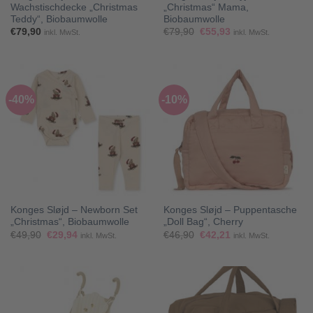
Wachstischdecke „Christmas
„Christmas“ Mama,
Teddy“, Biobaumwolle
Biobaumwolle
Ursprünglicher
Aktueller
€
79,90
€
79,90
€
55,93
inkl. MwSt.
inkl. MwSt.
Preis
Preis
war:
ist:
€79,90
€55,93.
-40%
-10%
Konges Sløjd – Newborn Set
Konges Sløjd – Puppentasche
„Christmas“, Biobaumwolle
„Doll Bag“, Cherry
Ursprünglicher
Aktueller
Ursprünglicher
Aktueller
€
49,90
€
29,94
€
46,90
€
42,21
inkl. MwSt.
inkl. MwSt.
Preis
Preis
Preis
Preis
war:
ist:
war:
ist:
€49,90
€29,94.
€46,90
€42,21.