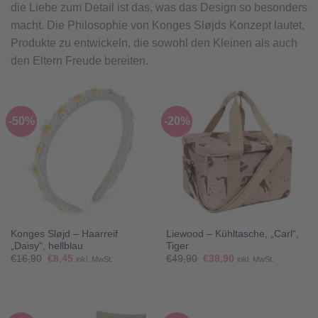
die Liebe zum Detail ist das, was das Design so besonders
macht. Die Philosophie von Konges Sløjds Konzept lautet,
Produkte zu entwickeln, die sowohl den Kleinen als auch
den Eltern Freude bereiten.
-50%
-20%
Konges Sløjd – Haarreif
Liewood – Kühltasche, „Carl“,
„Daisy“, hellblau
Tiger
Ursprünglicher
Aktueller
Ursprünglicher
Aktueller
€
16,90
€
8,45
€
49,90
€
39,90
inkl. MwSt.
inkl. MwSt.
Preis
Preis
Preis
Preis
war:
ist:
war:
ist:
€16,90
€8,45.
€49,90
€39,90.