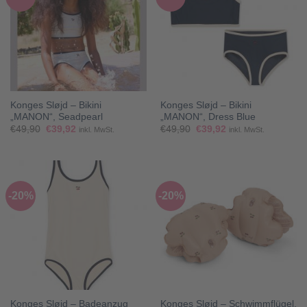
Konges Sløjd – Bikini
Konges Sløjd – Bikini
„MANON“, Seadpearl
„MANON“, Dress Blue
Ursprünglicher
Aktueller
Ursprünglicher
Aktueller
€
49,90
€
39,92
€
49,90
€
39,92
inkl. MwSt.
inkl. MwSt.
Preis
Preis
Preis
Preis
war:
ist:
war:
ist:
€49,90
€39,92.
€49,90
€39,92.
-20%
-20%
Konges Sløjd – Badeanzug
Konges Sløjd – Schwimmflügel,