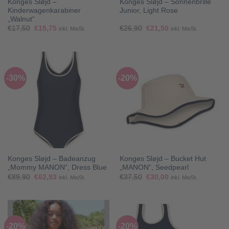
Konges Sløjd –
Konges Sløjd – Sonnenbrille
Kinderwagenkarabiner
Junior, Light Rose
„Walnut“
Ursprünglicher
Aktueller
Ursprünglicher
Aktueller
€
17,50
€
15,75
€
26,90
€
21,50
inkl. MwSt.
inkl. MwSt.
Preis
Preis
Preis
Preis
war:
ist:
war:
ist:
€17,50
€15,75.
€26,90
€21,50.
-30%
-20%
Konges Sløjd – Badeanzug
Konges Sløjd – Bucket Hut
„Mommy MANON“, Dress Blue
„MANON“, Seedpearl
Ursprünglicher
Aktueller
Ursprünglicher
Aktueller
€
89,90
€
62,93
€
37,50
€
30,00
inkl. MwSt.
inkl. MwSt.
Preis
Preis
Preis
Preis
war:
ist:
war:
ist:
€89,90
€62,93.
€37,50
€30,00.
-20%
-20%