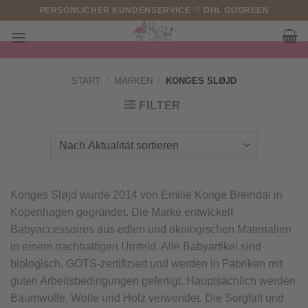
Zum
PERSÖNLICHER KUNDENSERVICE ♡ DHL GOGREEN
Inhalt
springen
START
/
MARKEN
/
KONGES SLØJD
FILTER
Konges Sløjd wurde 2014 von Emilie Konge Breindal in
Kopenhagen gegründet. Die Marke entwickelt
Babyaccessoires aus edlen und ökologischen Materialien
in einem nachhaltigen Umfeld. Alle Babyartikel sind
biologisch, GOTS-zertifiziert und werden in Fabriken mit
guten Arbeitsbedingungen gefertigt. Hauptsächlich werden
Baumwolle, Wolle und Holz verwendet. Die Sorgfalt und