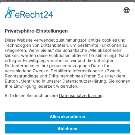
Good things come to those who Sign Up! Verpasse also
keine Neuheiten oder Aktionen! Abonniere jetzt unseren
Newsletter und erhalte
10% Willkommens-Rabatt
auf
deine erste Bestellung!
Nach Klick auf den Button "Registrieren" gelangen Sie auf die Website von Mailchimp.
Dabei wird u.a. die eingetragene Email-Adresse an Mailchimp übertragen. Nährere
Informationen dazu finden Sie auch in unserer
Datenschutzerklärung
.
Visa
PayPal
MasterCard
Sofort
Klarna
American
Apple
Express
Pay
ÜBER UNS
IMPRESSUM
DATENSCHUTZ
AGB
WIEDERRUFSBELEHRUNG
VERSAND & LIEFERUNG
UMTAUSCH & RETOURE
WOLLPFLEGE
VERTRAG WIDERRUFEN