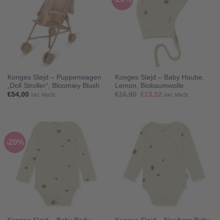
Konges Sløjd – Puppenwagen
Konges Sløjd – Baby Haube,
„Doll Stroller“, Bloomiey Blush
Lemon, Biobaumwolle
Ursprünglicher
Aktueller
€
54,00
€
16,90
€
13,52
inkl. MwSt.
inkl. MwSt.
Preis
Preis
war:
ist:
€16,90
€13,52.
-20%