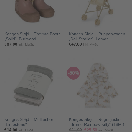
Konges Sløjd – Thermo Boots
Konges Sløjd – Puppenwagen
„Solid“, Burlwood
„Doll Stroller“, Lemon
€
67,00
€
47,00
inkl. MwSt.
inkl. MwSt.
-50%
Konges Sløjd – Mulltücher
Konges Sløjd – Regenjacke,
„Limestone“
„Brume Rainbow Kitty“ (18M.)
Ursprünglicher
Aktueller
€
14,00
€
51,00
€
25,50
inkl. MwSt.
inkl. MwSt.