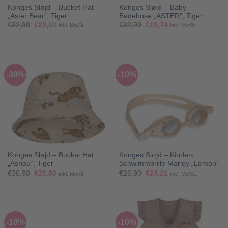
Konges Sløjd – Bucket Hat
Konges Sløjd – Baby
„Aster Bear“, Tiger
Badehose „ASTER“, Tiger
Ursprünglicher
Aktueller
Ursprünglicher
Aktueller
€
32,90
€
23,03
€
32,90
€
19,74
inkl. MwSt.
inkl. MwSt.
Preis
Preis
Preis
Preis
war:
ist:
war:
ist:
€32,90
€23,03.
€32,90
€19,74.
-30%
-10%
Konges Sløjd – Bucket Hat
Konges Sløjd – Kinder-
„Asnou“, Tiger
Schwimmbrille Marley „Lemon“
Ursprünglicher
Aktueller
Ursprünglicher
Aktueller
€
36,90
€
25,83
€
26,90
€
24,21
inkl. MwSt.
inkl. MwSt.
Preis
Preis
Preis
Preis
war:
ist:
war:
ist:
€36,90
€25,83.
€26,90
€24,21.
-10%
-10%