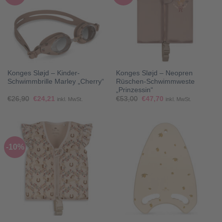
Konges Sløjd – Kinder-
Konges Sløjd – Neopren
Schwimmbrille Marley „Cherry“
Rüschen-Schwimmweste
„Prinzessin“
Ursprünglicher
Aktueller
Ursprünglicher
Aktueller
€
26,90
€
24,21
€
53,00
€
47,70
inkl. MwSt.
inkl. MwSt.
Preis
Preis
Preis
Preis
war:
ist:
war:
ist:
€26,90
€24,21.
€53,00
€47,70.
-10%