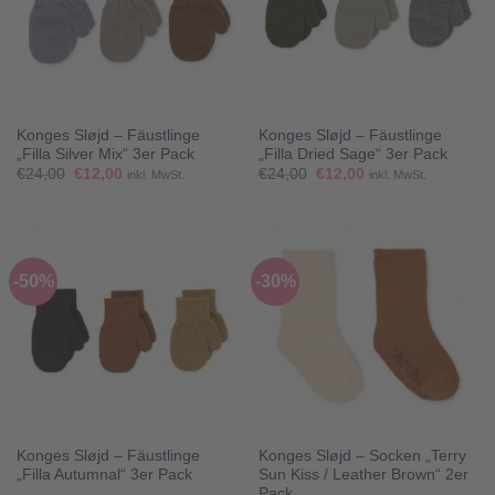
Konges Sløjd – Fäustlinge
Konges Sløjd – Fäustlinge
„Filla Silver Mix“ 3er Pack
„Filla Dried Sage“ 3er Pack
Ursprünglicher
Aktueller
Ursprünglicher
Aktueller
€
24,00
€
12,00
€
24,00
€
12,00
inkl. MwSt.
inkl. MwSt.
Preis
Preis
Preis
Preis
war:
ist:
war:
ist:
€24,00
€12,00.
€24,00
€12,00.
-50%
-30%
Konges Sløjd – Fäustlinge
Konges Sløjd – Socken „Terry
„Filla Autumnal“ 3er Pack
Sun Kiss / Leather Brown“ 2er
Pack