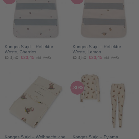
Konges Sløjd – Reflektor
Konges Sløjd – Reflektor
Weste, Cherries
Weste, Lemon
Ursprünglicher
Aktueller
Ursprünglicher
Aktueller
€
33,50
€
23,45
€
33,50
€
23,45
inkl. MwSt.
inkl. MwSt.
Preis
Preis
Preis
Preis
war:
ist:
war:
ist:
€33,50
€23,45.
€33,50
€23,45.
-30%
Konges Sløjd – Weihnachtliche
Konges Sløjd – Pyjama