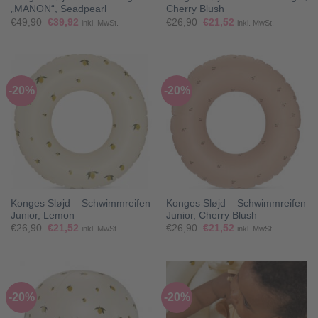
„MANON“, Seadpearl
Cherry Blush
Ursprünglicher
Aktueller
Ursprünglicher
Aktueller
€
49,90
€
39,92
€
26,90
€
21,52
inkl. MwSt.
inkl. MwSt.
Preis
Preis
Preis
Preis
war:
ist:
war:
ist:
€49,90
€39,92.
€26,90
€21,52.
-20%
-20%
Konges Sløjd – Schwimmreifen
Konges Sløjd – Schwimmreifen
Junior, Lemon
Junior, Cherry Blush
Ursprünglicher
Aktueller
Ursprünglicher
Aktueller
€
26,90
€
21,52
€
26,90
€
21,52
inkl. MwSt.
inkl. MwSt.
Preis
Preis
Preis
Preis
war:
ist:
war:
ist:
€26,90
€21,52.
€26,90
€21,52.
-20%
-20%