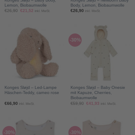
Konges Sløjd – Baby Body,
Konges Sløjd – Newborn Baby
Lemon, Biobaumwolle
Body, Lemon, Biobaumwolle
Ursprünglicher
Aktueller
€
26,90
€
21,52
€
26,90
inkl. MwSt.
inkl. MwSt.
Preis
Preis
war:
ist:
€26,90
€21,52.
-30%
Konges Sløjd – Led-Lampe
Konges Sløjd – Baby Onesie
Häschen-Teddy, cameo rose
mit Kapuze, Cherries,
Biobaumwolle
Ursprünglicher
Aktueller
€
66,90
€
59,90
€
41,93
inkl. MwSt.
inkl. MwSt.
Preis
Preis
war:
ist:
€59,90
€41,93.
-30%
-30%