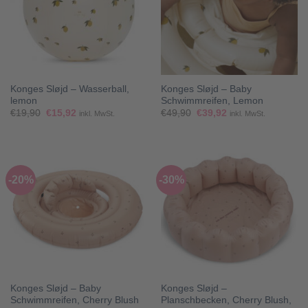
Konges Sløjd – Wasserball,
Konges Sløjd – Baby
lemon
Schwimmreifen, Lemon
Ursprünglicher
Aktueller
Ursprünglicher
Aktueller
€
19,90
€
15,92
€
49,90
€
39,92
inkl. MwSt.
inkl. MwSt.
Preis
Preis
Preis
Preis
war:
ist:
war:
ist:
€19,90
€15,92.
€49,90
€39,92.
-20%
-30%
Konges Sløjd – Baby
Konges Sløjd –
Schwimmreifen, Cherry Blush
Planschbecken, Cherry Blush,