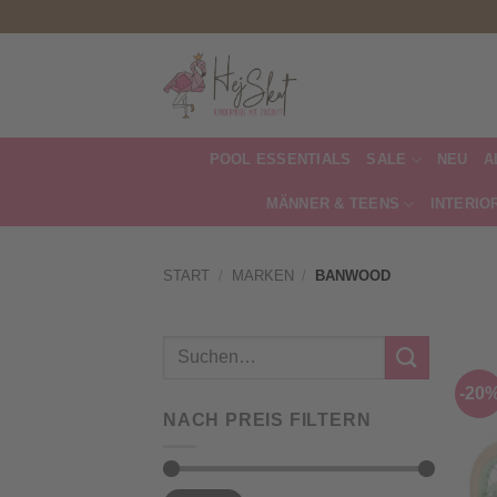
Zum
Inhalt
springen
POOL ESSENTIALS
SALE
NEU
A
MÄNNER & TEENS
INTERIO
START
/
MARKEN
/
BANWOOD
Suchen
nach:
-20
NACH PREIS FILTERN
Min.
Max.