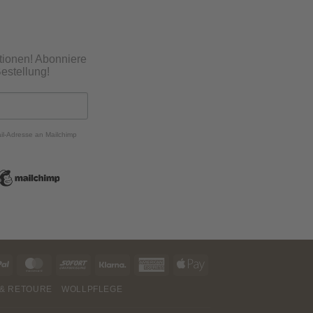
tionen! Abonniere
estellung!
ail-Adresse an Mailchimp
PayPal
MasterCard
Sofort
Klarna
American
Apple
Express
Pay
& RETOURE
WOLLPFLEGE