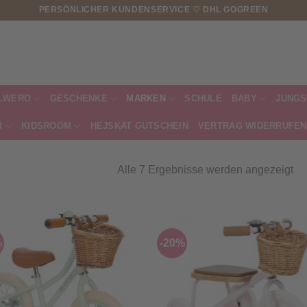
PERSÖNLICHER KUNDENSERVICE ♡ DHL GOGREEN
LWERO
GESCHENKE
MARKEN
SCHULE
BABY
JUNGS
R
KIDSROOM
HEJSKAT GUTSCHEIN
VERTRAG WIDERRUFEN
Na
Alle 7 Ergebnisse werden angezeigt
Akt
sor
%
-20%