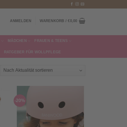
ANMELDEN
WARENKORB /
€
0,00
MÄDCHEN
FRAUEN & TEENS
RATGEBER FÜR WOLLPFLEGE
ch
ualität
tiert
-20%