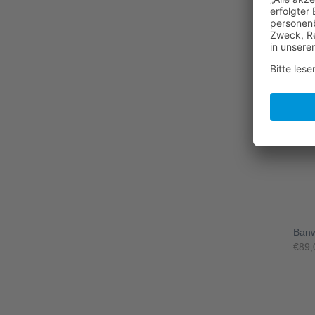
Banw
€
45,
-20
+
Banw
€
89,