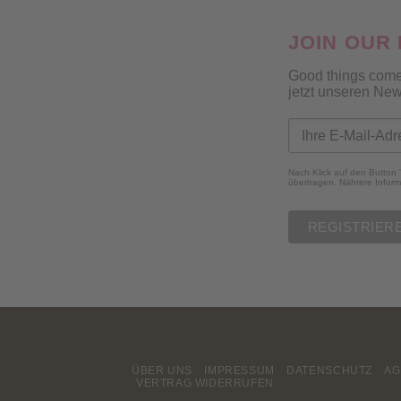
JOIN OUR
Good things come
jetzt unseren New
Nach Klick auf den Button 
übertragen. Nährere Inform
ÜBER UNS
IMPRESSUM
DATENSCHUTZ
AG
VERTRAG WIDERRUFEN