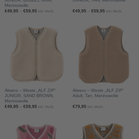
JUNIOR, BUBBLE GUM,
JUNIOR, TAN, Merinowolle
Merinowolle
Preisspanne:
Preisspanne:
€
49,95
–
€
59,95
€
49,95
–
€
59,95
inkl. MwSt.
inkl. MwSt.
€49,95
€49,95
bis
bis
€59,95
€59,95
Alwero – Weste „ALF ZIP“
Alwero – Weste „ALF ZIP“
JUNIOR, SAND BROWN,
Adult, Tan, Merinowolle
Merinowolle
Preisspanne:
€
49,95
–
€
59,95
€
79,95
inkl. MwSt.
inkl. MwSt.
€49,95
bis
€59,95