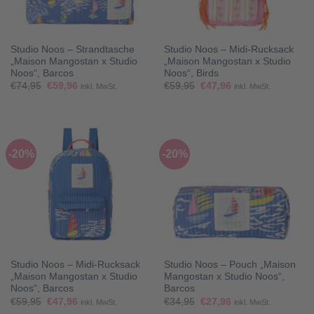
Studio Noos – Strandtasche
Studio Noos – Midi-Rucksack
„Maison Mangostan x Studio
„Maison Mangostan x Studio
Noos“, Barcos
Noos“, Birds
Ursprünglicher
Aktueller
Ursprünglicher
Aktueller
€
74,95
€
59,96
€
59,95
€
47,96
inkl. MwSt.
inkl. MwSt.
Preis
Preis
Preis
Preis
war:
ist:
war:
ist:
€74,95
€59,96.
€59,95
€47,96.
-20%
-20%
Studio Noos – Midi-Rucksack
Studio Noos – Pouch „Maison
„Maison Mangostan x Studio
Mangostan x Studio Noos“,
Noos“, Barcos
Barcos
Ursprünglicher
Aktueller
Ursprünglicher
Aktueller
€
59,95
€
47,96
€
34,95
€
27,96
inkl. MwSt.
inkl. MwSt.
Preis
Preis
Preis
Preis