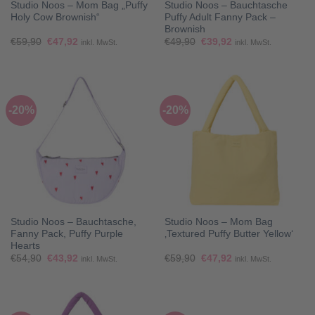
Studio Noos – Mom Bag „Puffy
Studio Noos – Bauchtasche
Holy Cow Brownish“
Puffy Adult Fanny Pack –
Brownish
Ursprünglicher
Aktueller
Ursprünglicher
Aktueller
€
59,90
€
47,92
€
49,90
€
39,92
inkl. MwSt.
inkl. MwSt.
Preis
Preis
Preis
Preis
war:
ist:
war:
ist:
€59,90
€47,92.
€49,90
€39,92.
-20%
-20%
Studio Noos – Bauchtasche,
Studio Noos – Mom Bag
Fanny Pack, Puffy Purple
‚Textured Puffy Butter Yellow‘
Hearts
Ursprünglicher
Aktueller
Ursprünglicher
Aktueller
€
54,90
€
43,92
€
59,90
€
47,92
inkl. MwSt.
inkl. MwSt.
Preis
Preis
Preis
Preis
war:
ist:
war:
ist:
€54,90
€43,92.
€59,90
€47,92.