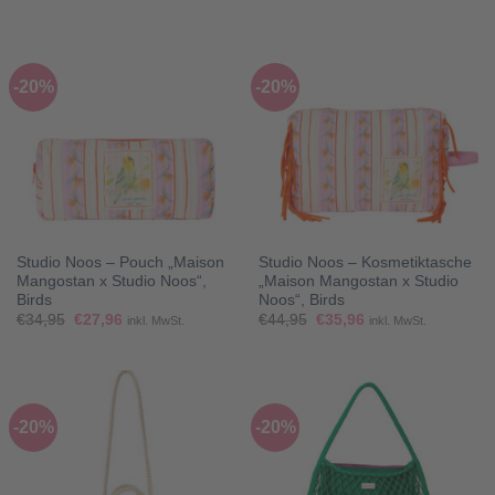
war:
ist:
war:
ist:
€59,95
€47,96.
€34,95
€27,96.
-20%
-20%
Studio Noos – Pouch „Maison
Studio Noos – Kosmetiktasche
Mangostan x Studio Noos“,
„Maison Mangostan x Studio
Birds
Noos“, Birds
Ursprünglicher
Aktueller
Ursprünglicher
Aktueller
€
34,95
€
27,96
€
44,95
€
35,96
inkl. MwSt.
inkl. MwSt.
Preis
Preis
Preis
Preis
war:
ist:
war:
ist:
€34,95
€27,96.
€44,95
€35,96.
-20%
-20%