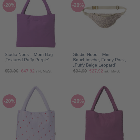
-20%
-20%
Studio Noos – Mom Bag
Studio Noos – Mini
‚Textured Puffy Purple‘
Bauchtasche, Fanny Pack,
„Puffy Beige Leopard“
Ursprünglicher
Aktueller
Ursprünglicher
Aktueller
€
59,90
€
47,92
€
34,90
€
27,92
inkl. MwSt.
inkl. MwSt.
Preis
Preis
Preis
Preis
war:
ist:
war:
ist:
€59,90
€47,92.
€34,90
€27,92.
-20%
-20%