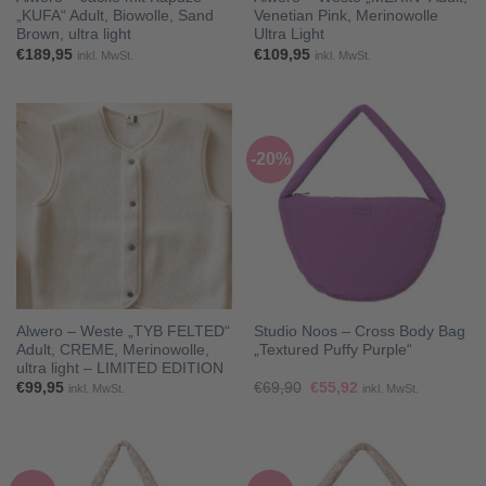
„KUFA“ Adult, Biowolle, Sand
Venetian Pink, Merinowolle
Brown, ultra light
Ultra Light
€
189,95
€
109,95
inkl. MwSt.
inkl. MwSt.
-20%
Alwero – Weste „TYB FELTED“
Studio Noos – Cross Body Bag
Adult, CREME, Merinowolle,
„Textured Puffy Purple“
ultra light – LIMITED EDITION
Ursprünglicher
Aktueller
€
99,95
€
69,90
€
55,92
inkl. MwSt.
inkl. MwSt.
Preis
Preis
war:
ist:
€69,90
€55,92.