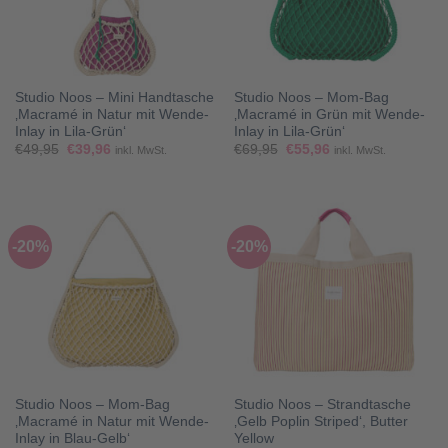
Studio Noos – Mini Handtasche
Studio Noos – Mom-Bag
‚Macramé in Natur mit Wende-
‚Macramé in Grün mit Wende-
Inlay in Lila-Grün‘
Inlay in Lila-Grün‘
Ursprünglicher
Aktueller
Ursprünglicher
Aktueller
€
49,95
€
39,96
€
69,95
€
55,96
inkl. MwSt.
inkl. MwSt.
Preis
Preis
Preis
Preis
war:
ist:
war:
ist:
€49,95
€39,96.
€69,95
€55,96.
-20%
-20%
Studio Noos – Mom-Bag
Studio Noos – Strandtasche
‚Macramé in Natur mit Wende-
‚Gelb Poplin Striped‘, Butter
Inlay in Blau-Gelb‘
Yellow