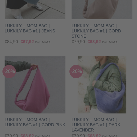
LUKKILY – MOM BAG |
LUKKILY – MOM BAG |
LUKKILY BAG #1 | JEANS
LUKKILY BAG #1 | CORD
STONE
Ursprünglicher
Aktueller
Ursprünglicher
Aktueller
€
84,90
€
67,92
€
79,90
€
63,92
inkl. MwSt.
inkl. MwSt.
Preis
Preis
Preis
Preis
war:
ist:
war:
ist:
€84,90
€67,92.
€79,90
€63,92.
-20%
-20%
LUKKILY – MOM BAG |
LUKKILY – MOM BAG |
LUKKILY BAG #1 | CORD PINK
LUKKILY BAG #1 | DARK
LAVENDER
Ursprünglicher
Aktueller
Ursprünglicher
Aktueller
€
79,90
€
63,92
€
79,90
€
63,92
inkl. MwSt.
inkl. MwSt.