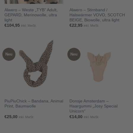
Alwero – Weste „TYB“ Adult,
Alwero – Stirnband /
GEPARD, Merinowolle, ultra
Halswärmer VOVO, SCOTCH
light
BEIGE, Biowolle, ultra light
€
104,95
€
22,95
inkl. MwSt.
inkl. MwSt.
Neu
Neu
PiuPiuChick – Bandana, Animal
Donsje Amsterdam –
Print, Baumwolle
Haargummi „Josy Special
Unicorn“
€
25,00
€
14,00
inkl. MwSt.
inkl. MwSt.