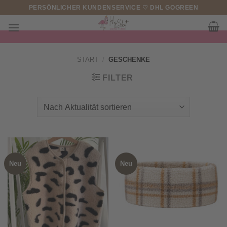
Zum
PERSÖNLICHER KUNDENSERVICE ♡ DHL GOGREEN
Inhalt
springen
START
/
GESCHENKE
FILTER
Neu
Neu