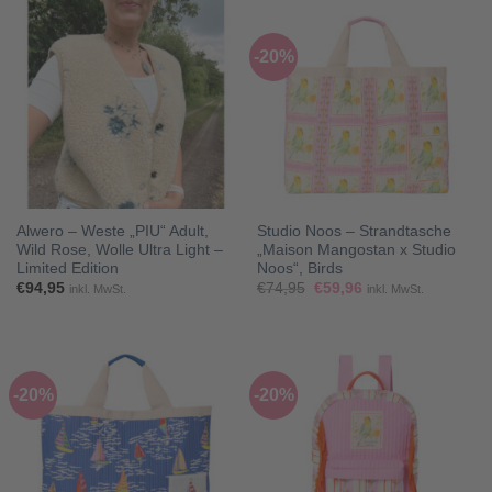
-20%
Alwero – Weste „PIU“ Adult,
Studio Noos – Strandtasche
Wild Rose, Wolle Ultra Light –
„Maison Mangostan x Studio
Limited Edition
Noos“, Birds
Ursprünglicher
Aktueller
€
94,95
€
74,95
€
59,96
inkl. MwSt.
inkl. MwSt.
Preis
Preis
war:
ist:
€74,95
€59,96.
-20%
-20%