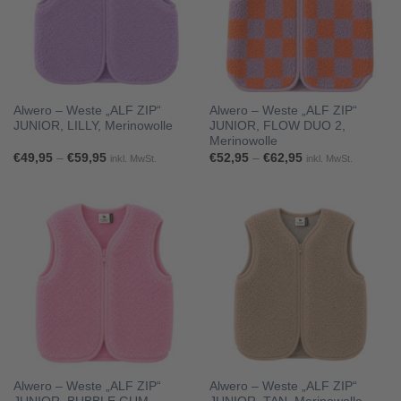
Alwero – Weste „ALF ZIP“
Alwero – Weste „ALF ZIP“
JUNIOR, LILLY, Merinowolle
JUNIOR, FLOW DUO 2,
Merinowolle
Preisspanne:
Preisspanne:
€
49,95
–
€
59,95
€
52,95
–
€
62,95
inkl. MwSt.
inkl. MwSt.
€49,95
€52,95
bis
bis
€59,95
€62,95
Alwero – Weste „ALF ZIP“
Alwero – Weste „ALF ZIP“