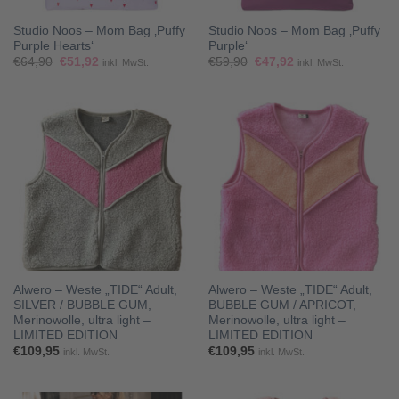
Studio Noos – Mom Bag ‚Puffy
Studio Noos – Mom Bag ‚Puffy
Purple Hearts‘
Purple‘
Ursprünglicher
Aktueller
Ursprünglicher
Aktueller
€
64,90
€
51,92
€
59,90
€
47,92
inkl. MwSt.
inkl. MwSt.
Preis
Preis
Preis
Preis
war:
ist:
war:
ist:
€64,90
€51,92.
€59,90
€47,92.
Alwero – Weste „TIDE“ Adult,
Alwero – Weste „TIDE“ Adult,
SILVER / BUBBLE GUM,
BUBBLE GUM / APRICOT,
Merinowolle, ultra light –
Merinowolle, ultra light –
LIMITED EDITION
LIMITED EDITION
€
109,95
€
109,95
inkl. MwSt.
inkl. MwSt.