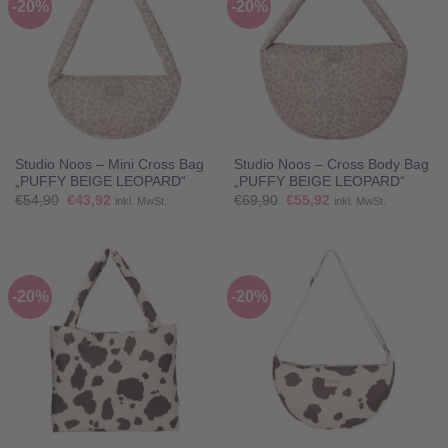
-20%
-20%
Studio Noos – Mini Cross Bag
Studio Noos – Cross Body Bag
„PUFFY BEIGE LEOPARD“
„PUFFY BEIGE LEOPARD“
Ursprünglicher
Aktueller
Ursprünglicher
Aktueller
€
54,90
€
43,92
€
69,90
€
55,92
inkl. MwSt.
inkl. MwSt.
Preis
Preis
Preis
Preis
war:
ist:
war:
ist:
€54,90
€43,92.
€69,90
€55,92.
-20%
-20%