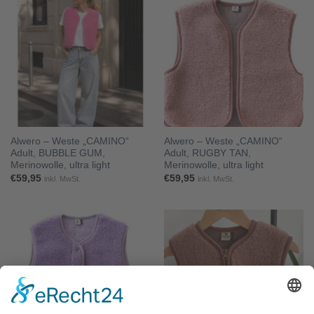
Alwero – Weste „CAMINO“
Alwero – Weste „CAMINO“
Adult, BUBBLE GUM,
Adult, RUGBY TAN,
Merinowolle, ultra light
Merinowolle, ultra light
€
59,95
€
59,95
inkl. MwSt.
inkl. MwSt.