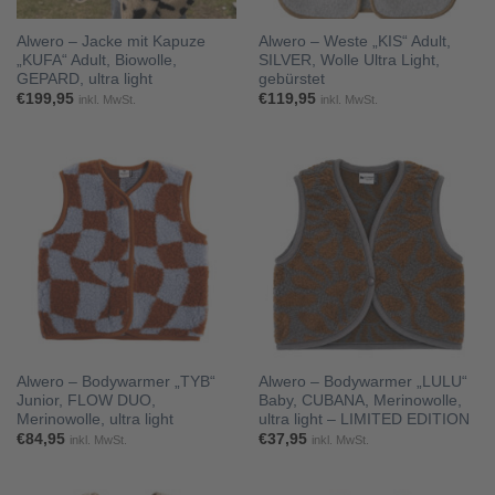
Alwero – Jacke mit Kapuze
Alwero – Weste „KIS“ Adult,
„KUFA“ Adult, Biowolle,
SILVER, Wolle Ultra Light,
GEPARD, ultra light
gebürstet
€
199,95
€
119,95
inkl. MwSt.
inkl. MwSt.
Alwero – Bodywarmer „TYB“
Alwero – Bodywarmer „LULU“
Junior, FLOW DUO,
Baby, CUBANA, Merinowolle,
Merinowolle, ultra light
ultra light – LIMITED EDITION
€
84,95
€
37,95
inkl. MwSt.
inkl. MwSt.