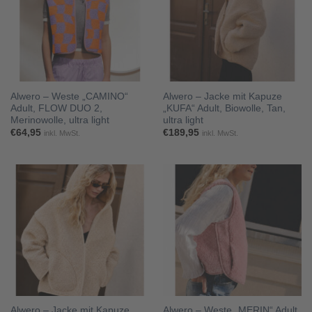
Alwero – Weste „CAMINO“
Alwero – Jacke mit Kapuze
Adult, FLOW DUO 2,
„KUFA“ Adult, Biowolle, Tan,
Merinowolle, ultra light
ultra light
€
64,95
€
189,95
inkl. MwSt.
inkl. MwSt.
Alwero – Jacke mit Kapuze
Alwero – Weste „MERIN“ Adult,