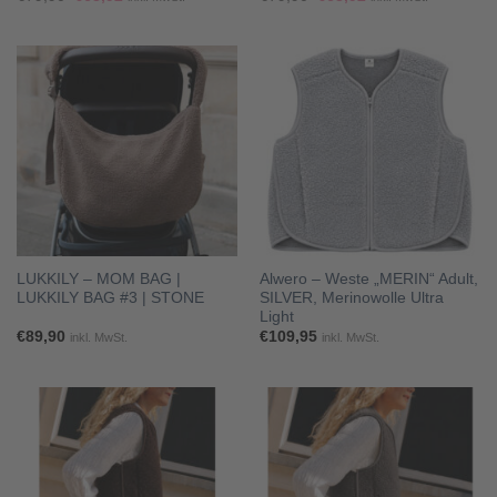
Preis
Preis
Preis
Preis
war:
ist:
war:
ist:
€79,90
€63,92.
€79,90
€63,92.
LUKKILY – MOM BAG |
Alwero – Weste „MERIN“ Adult,
LUKKILY BAG #3 | STONE
SILVER, Merinowolle Ultra
Light
€
89,90
€
109,95
inkl. MwSt.
inkl. MwSt.