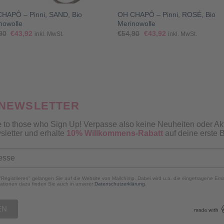
HAPÔ – Pinni, SAND, Bio
OH CHAPÔ – Pinni, ROSÉ, Bio
nowolle
Merinowolle
Ursprünglicher
Aktueller
Ursprünglicher
Aktueller
90
€
43,92
€
54,90
€
43,92
inkl. MwSt.
inkl. MwSt.
Preis
Preis
Preis
Preis
war:
ist:
war:
ist:
€54,90
€43,92.
€54,90
€43,92.
 NEWSLETTER
 to those who Sign Up! Verpasse also keine Neuheiten oder Ak
sletter und erhalte
10% Willkommens-Rabatt
auf deine erste B
"Registrieren" gelangen Sie auf die Website von Mailchimp. Dabei wird u.a. die eingetragene Em
ationen dazu finden Sie auch in unserer
Datenschutzerklärung
.