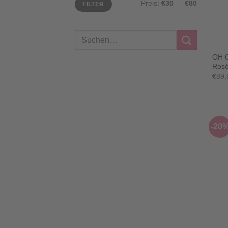
Preis:
€30
—
€80
FILTER
Preis
Preis
Suchen
+
nach:
OH 
Rosé
€
89,
-20
+