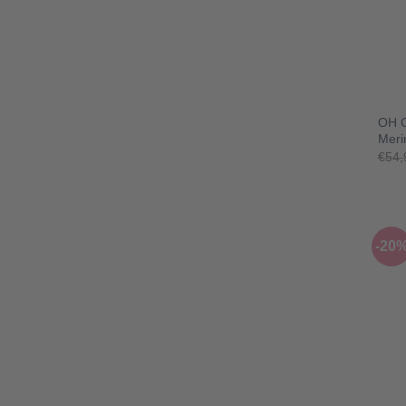
+
OH C
Meri
€
54,
-20
+