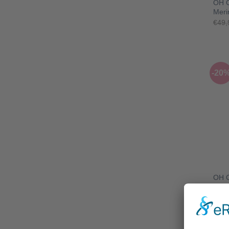
OH C
Meri
€
49,
-20
+
OH C
Meri
€
49,