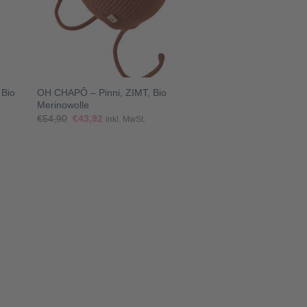
+
Bio
OH CHAPÔ – Pinni, ZIMT, Bio
Merinowolle
Ursprünglicher
Aktueller
€
54,90
€
43,92
inkl. MwSt.
Preis
Preis
war:
ist:
€54,90
€43,92.