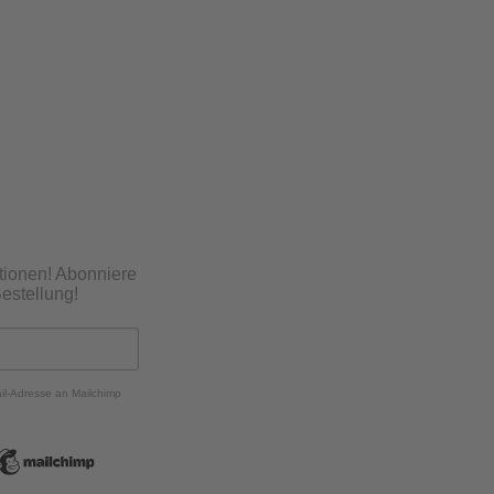
tionen! Abonniere
estellung!
ail-Adresse an Mailchimp