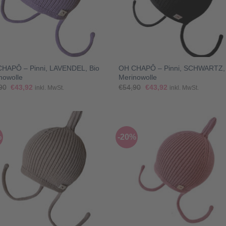
+
HAPÔ – Pinni, LAVENDEL, Bio
OH CHAPÔ – Pinni, SCHWARTZ, 
nowolle
Merinowolle
Ursprünglicher
Aktueller
Ursprünglicher
Aktueller
90
€
43,92
€
54,90
€
43,92
inkl. MwSt.
inkl. MwSt.
Preis
Preis
Preis
Preis
war:
ist:
war:
ist:
€54,90
€43,92.
€54,90
€43,92.
%
-20%
+