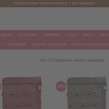
PERSÖNLICHER KUNDENSERVICE ♡ DHL GOGREEN
LWERO
GESCHENKE
MARKEN
SCHULE
BABY
JUNGS
R
KIDSROOM
HEJSKAT GUTSCHEIN
VERTRAG WIDERRUFEN
Na
Alle 17 Ergebnisse werden angezeigt
Akt
sor
%
-20%