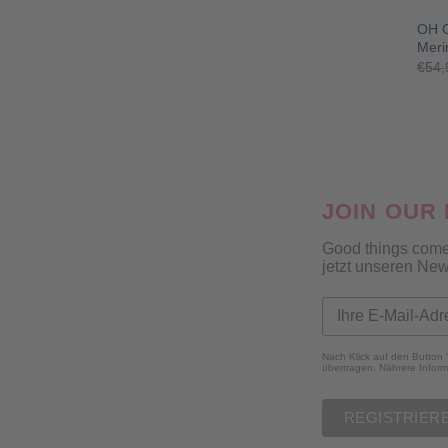
OH C
Meri
€
54,
JOIN OUR
Good things come
jetzt unseren New
Nach Klick auf den Button 
übertragen. Nährere Inform