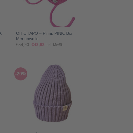
+
,
OH CHAPÔ – Pinni, PINK, Bio
Merinowolle
Ursprünglicher
Aktueller
€
54,90
€
43,92
inkl. MwSt.
Preis
Preis
war:
ist:
€54,90
€43,92.
-20%
+