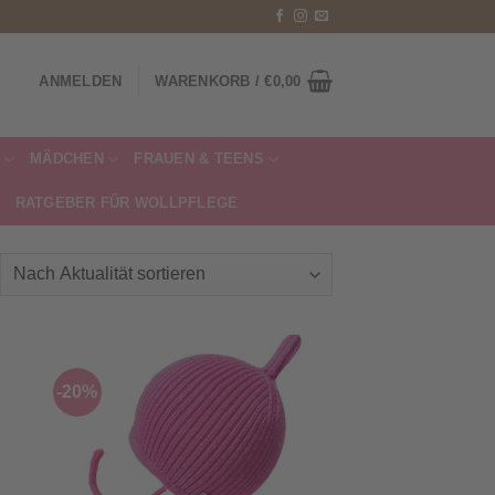
ANMELDEN
WARENKORB /
€
0,00
MÄDCHEN
FRAUEN & TEENS
RATGEBER FÜR WOLLPFLEGE
ch
ualität
tiert
-20%