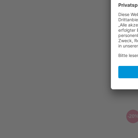
-20
+
OH C
Meri
€
49,
-20