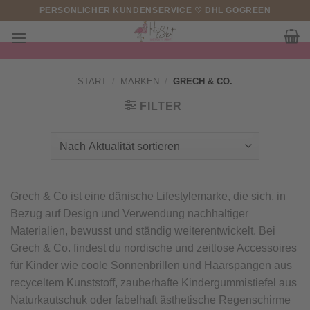
Zum
PERSÖNLICHER KUNDENSERVICE ♡ DHL GOGREEN
Inhalt
springen
START
/
MARKEN
/
GRECH & CO.
FILTER
Grech & Co ist eine dänische Lifestylemarke, die sich, in
Bezug auf Design und Verwendung nachhaltiger
Materialien, bewusst und ständig weiterentwickelt. Bei
Grech & Co. findest du nordische und zeitlose Accessoires
für Kinder wie coole Sonnenbrillen und Haarspangen aus
recyceltem Kunststoff, zauberhafte Kindergummistiefel aus
Naturkautschuk oder fabelhaft ästhetische Regenschirme