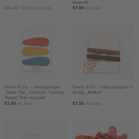
recycelt
Ursprünglicher
Aktueller
€
35,00
€
28,00
€
7,00
inkl. MwSt.
inkl. MwSt.
Preis
Preis
war:
ist:
€35,00
€28,00.
Grech & Co. – Haarspangen
Grech & Co. – Haarspangen 2-
„Snap Clip“, Crimson, Tuscany,
farbig, „Mallow“
Desert Teal, recycelt
€
7,00
€
7,50
inkl. MwSt.
inkl. MwSt.