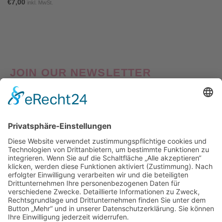
€
7,00
inkl. MwSt.
JOIN OUR NEWSLETTER
Good things come to those who Sign Up! Verpasse also
keine Neuheiten oder Aktionen! Abonniere jetzt unseren
Newsletter und erhalte
10% Willkommens-Rabatt
auf
deine erste Bestellung!
Nach Klick auf den Button "Registrieren" gelangen Sie auf die Website von Mailchimp.
Dabei wird u.a. die eingetragene Email-Adresse an Mailchimp übertragen. Nährere
Informationen dazu finden Sie auch in unserer
Datenschutzerklärung
.