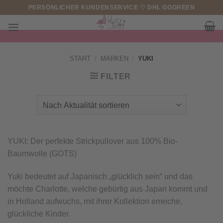
Zum
PERSÖNLICHER KUNDENSERVICE ♡ DHL GOGREEN
Inhalt
springen
START
/
MARKEN
/
YUKI
FILTER
YUKI: Der perfekte Strickpullover aus 100% Bio-
Baumwolle (GOTS)
Yuki bedeutet auf Japanisch „glücklich sein“ und das
möchte Charlotte, welche gebürtig aus Japan kommt und
in Holland aufwuchs, mit ihrer Kollektion erreiche,
glückliche Kinder.