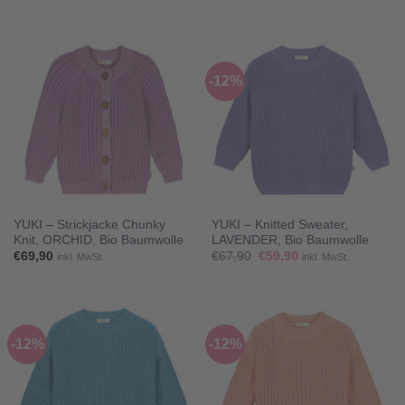
-12%
YUKI – Strickjacke Chunky
YUKI – Knitted Sweater,
Knit, ORCHID, Bio Baumwolle
LAVENDER, Bio Baumwolle
Ursprünglicher
Aktueller
€
69,90
€
67,90
€
59,90
inkl. MwSt.
inkl. MwSt.
Preis
Preis
war:
ist:
€67,90
€59,90.
-12%
-12%