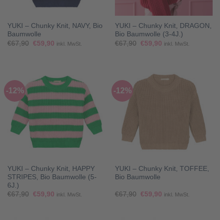
YUKI – Chunky Knit, NAVY, Bio
YUKI – Chunky Knit, DRAGON,
Baumwolle
Bio Baumwolle (3-4J.)
Ursprünglicher
Aktueller
Ursprünglicher
Aktueller
€
67,90
€
59,90
€
67,90
€
59,90
inkl. MwSt.
inkl. MwSt.
Preis
Preis
Preis
Preis
war:
ist:
war:
ist:
€67,90
€59,90.
€67,90
€59,90.
-12%
-12%
YUKI – Chunky Knit, HAPPY
YUKI – Chunky Knit, TOFFEE,
STRIPES, Bio Baumwolle (5-
Bio Baumwolle
6J.)
Ursprünglicher
Aktueller
Ursprünglicher
Aktueller
€
67,90
€
59,90
€
67,90
€
59,90
inkl. MwSt.
inkl. MwSt.
Preis
Preis
Preis
Preis
war:
ist:
war:
ist:
€67,90
€59,90.
€67,90
€59,90.