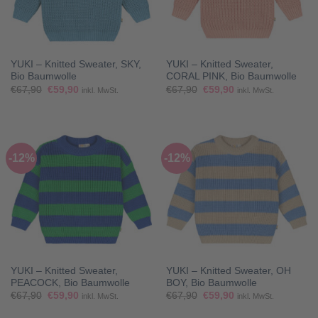
YUKI – Knitted Sweater, SKY,
YUKI – Knitted Sweater,
Bio Baumwolle
CORAL PINK, Bio Baumwolle
Ursprünglicher
Aktueller
Ursprünglicher
Aktueller
€
67,90
€
59,90
€
67,90
€
59,90
inkl. MwSt.
inkl. MwSt.
Preis
Preis
Preis
Preis
war:
ist:
war:
ist:
€67,90
€59,90.
€67,90
€59,90.
-12%
-12%
YUKI – Knitted Sweater,
YUKI – Knitted Sweater, OH
PEACOCK, Bio Baumwolle
BOY, Bio Baumwolle
Ursprünglicher
Aktueller
Ursprünglicher
Aktueller
€
67,90
€
59,90
€
67,90
€
59,90
inkl. MwSt.
inkl. MwSt.
Preis
Preis
Preis
Preis
war:
ist:
war:
ist: