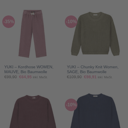
war:
ist:
war:
ist:
€109,90
€98,91.
€99,90
€64,95.
-35%
-10%
YUKI – Kordhose WOMEN,
YUKI – Chunky Knit Women,
MAUVE, Bio Baumwolle
SAGE, Bio Baumwolle
Ursprünglicher
Aktueller
Ursprünglicher
Aktueller
€
99,90
€
64,95
€
109,90
€
98,91
inkl. MwSt.
inkl. MwSt.
Preis
Preis
Preis
Preis
war:
ist:
war:
ist:
€99,90
€64,95.
€109,90
€98,91.
-10%