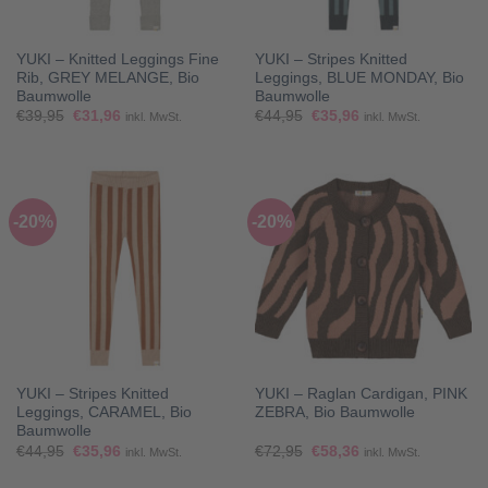
YUKI – Knitted Leggings Fine
YUKI – Stripes Knitted
Rib, GREY MELANGE, Bio
Leggings, BLUE MONDAY, Bio
Baumwolle
Baumwolle
Ursprünglicher
Aktueller
Ursprünglicher
Aktueller
€
39,95
€
31,96
€
44,95
€
35,96
inkl. MwSt.
inkl. MwSt.
Preis
Preis
Preis
Preis
war:
ist:
war:
ist:
€39,95
€31,96.
€44,95
€35,96.
-20%
-20%
YUKI – Stripes Knitted
YUKI – Raglan Cardigan, PINK
Leggings, CARAMEL, Bio
ZEBRA, Bio Baumwolle
Baumwolle
Ursprünglicher
Aktueller
Ursprünglicher
Aktueller
€
44,95
€
35,96
€
72,95
€
58,36
inkl. MwSt.
inkl. MwSt.
Preis
Preis
Preis
Preis
war:
ist:
war:
ist: