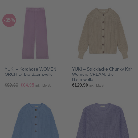
€67,90
€59,90.
€67,90
€59,90.
-35%
YUKI – Kordhose WOMEN,
YUKI – Strickjacke Chunky Knit
ORCHID, Bio Baumwolle
Women, CREAM, Bio
Baumwolle
Ursprünglicher
Aktueller
€
99,90
€
64,95
€
129,90
inkl. MwSt.
inkl. MwSt.
Preis
Preis
war:
ist:
€99,90
€64,95.