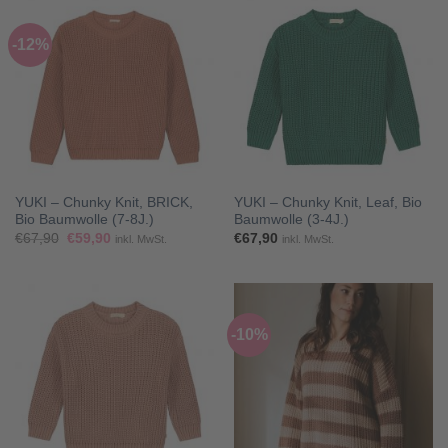
-12%
YUKI – Chunky Knit, BRICK,
YUKI – Chunky Knit, Leaf, Bio
Bio Baumwolle (7-8J.)
Baumwolle (3-4J.)
Ursprünglicher
Aktueller
€
67,90
€
59,90
€
67,90
inkl. MwSt.
inkl. MwSt.
Preis
Preis
war:
ist:
€67,90
€59,90.
-10%