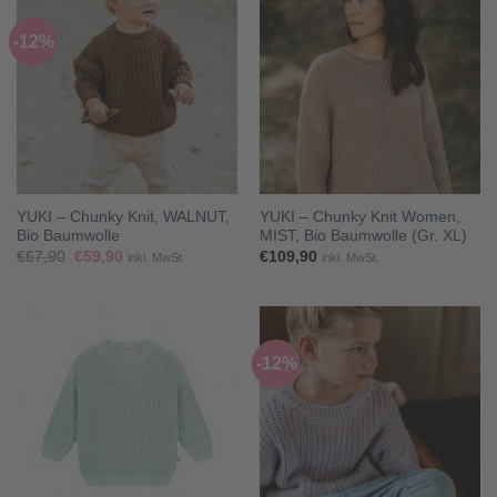
-12%
YUKI – Chunky Knit, WALNUT,
YUKI – Chunky Knit Women,
Bio Baumwolle
MIST, Bio Baumwolle (Gr. XL)
Ursprünglicher
Aktueller
€
67,90
€
59,90
€
109,90
inkl. MwSt.
inkl. MwSt.
Preis
Preis
war:
ist:
€67,90
€59,90.
-12%