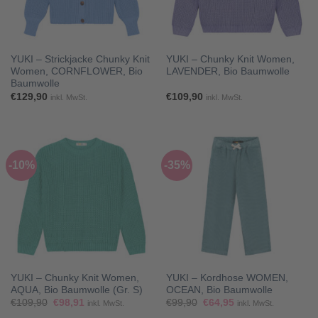
YUKI – Strickjacke Chunky Knit
YUKI – Chunky Knit Women,
Women, CORNFLOWER, Bio
LAVENDER, Bio Baumwolle
Baumwolle
€
129,90
€
109,90
inkl. MwSt.
inkl. MwSt.
-10%
-35%
YUKI – Chunky Knit Women,
YUKI – Kordhose WOMEN,
AQUA, Bio Baumwolle (Gr. S)
OCEAN, Bio Baumwolle
Ursprünglicher
Aktueller
Ursprünglicher
Aktueller
€
109,90
€
98,91
€
99,90
€
64,95
inkl. MwSt.
inkl. MwSt.
Preis
Preis
Preis
Preis