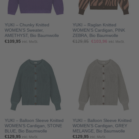
YUKI – Chunky Knitted
YUKI – Raglan Knitted
WOMEN’S Sweater,
WOMEN’S Cardigan, PINK
AMETHYST, Bio Baumwolle
ZEBRA, Bio Baumwolle
Ursprünglicher
Aktueller
€
109,95
€
129,95
€
103,96
inkl. MwSt.
inkl. MwSt.
Preis
Preis
war:
ist:
€129,95
€103,96.
YUKI – Balloon Sleeve Knitted
YUKI – Balloon Sleeve Knitted
WOMEN’S Cardigan, STONE
WOMEN’S Cardigan, GREY
BLUE, Bio Baumwolle
MELANGE, Bio Baumwolle
€
129,95
€
129,95
inkl. MwSt.
inkl. MwSt.