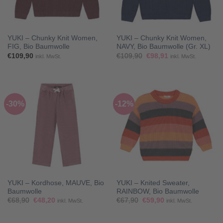
YUKI – Chunky Knit Women,
YUKI – Chunky Knit Women,
FIG, Bio Baumwolle
NAVY, Bio Baumwolle (Gr. XL)
Ursprünglicher
Aktueller
€
109,90
€
109,90
€
98,91
inkl. MwSt.
inkl. MwSt.
Preis
Preis
war:
ist:
€109,90
€98,91.
-30%
-12%
YUKI – Kordhose, MAUVE, Bio
YUKI – Knited Sweater,
Baumwolle
RAINBOW, Bio Baumwolle
Ursprünglicher
Aktueller
Ursprünglicher
Aktueller
€
68,90
€
48,20
€
67,90
€
59,90
inkl. MwSt.
inkl. MwSt.
Preis
Preis
Preis
Preis
war:
ist:
war:
ist:
€68,90
€48,20.
€67,90
€59,90.