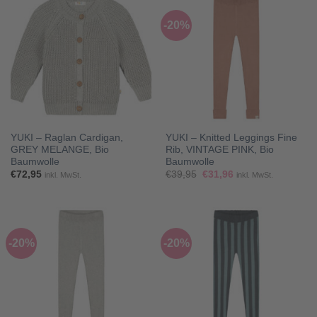
-20%
YUKI – Raglan Cardigan,
YUKI – Knitted Leggings Fine
GREY MELANGE, Bio
Rib, VINTAGE PINK, Bio
Baumwolle
Baumwolle
Ursprünglicher
Aktueller
€
72,95
€
39,95
€
31,96
inkl. MwSt.
inkl. MwSt.
Preis
Preis
war:
ist:
€39,95
€31,96.
-20%
-20%