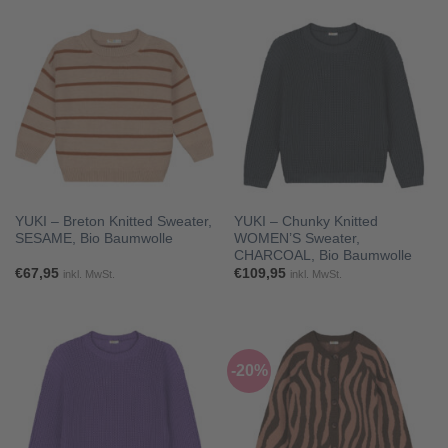
€44,95
€35,96.
€72,95
€58,36.
YUKI – Breton Knitted Sweater,
YUKI – Chunky Knitted
SESAME, Bio Baumwolle
WOMEN’S Sweater,
CHARCOAL, Bio Baumwolle
€
67,95
€
109,95
inkl. MwSt.
inkl. MwSt.
-20%