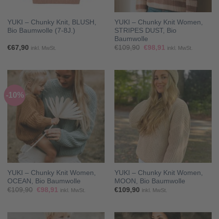
YUKI – Chunky Knit, BLUSH,
YUKI – Chunky Knit Women,
Bio Baumwolle (7-8J.)
STRIPES DUST, Bio
Baumwolle
Ursprünglicher
Aktueller
€
67,90
€
109,90
€
98,91
inkl. MwSt.
inkl. MwSt.
Preis
Preis
war:
ist:
€109,90
€98,91.
-10%
YUKI – Chunky Knit Women,
YUKI – Chunky Knit Women,
OCEAN, Bio Baumwolle
MOON, Bio Baumwolle
Ursprünglicher
Aktueller
€
109,90
€
98,91
€
109,90
inkl. MwSt.
inkl. MwSt.
Preis
Preis
war:
ist:
€109,90
€98,91.