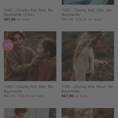
YUKI – Chunky Knit, Mint, Bio
YUKI – Chunky Knit, Lilac, Bio
Baumwolle (3-4J.)
Baumwolle
Ursprünglicher
Aktueller
€
67,90
€
67,90
€
59,90
inkl. MwSt.
inkl. MwSt.
Preis
Preis
war:
ist:
€67,90
€59,90.
-12%
YUKI – Chunky Knit, Mist, Bio
YUKI – Chunky Knit, Moon, Bio
Baumwolle
Baumwolle
Ursprünglicher
Aktueller
€
67,90
€
59,90
€
67,90
inkl. MwSt.
inkl. MwSt.
Preis
Preis
war:
ist:
€67,90
€59,90.