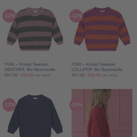
-12%
-12%
YUKI – Knited Sweater,
YUKI – Knited Sweater,
HEATHER, Bio Baumwolle
LOLLIPOP, Bio Baumwolle
Ursprünglicher
Aktueller
Ursprünglicher
Aktueller
€
67,90
€
59,90
€
67,90
€
59,90
inkl. MwSt.
inkl. MwSt.
Preis
Preis
Preis
Preis
war:
ist:
war:
ist:
€67,90
€59,90.
€67,90
€59,90.
-12%
-12%