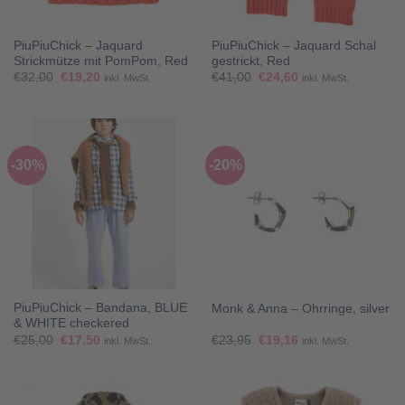
PiuPiuChick – Jaquard
PiuPiuChick – Jaquard Schal
Strickmütze mit PomPom, Red
gestrickt, Red
Ursprünglicher
Aktueller
Ursprünglicher
Aktueller
€
32,00
€
19,20
€
41,00
€
24,60
inkl. MwSt.
inkl. MwSt.
Preis
Preis
Preis
Preis
war:
ist:
war:
ist:
€32,00
€19,20.
€41,00
€24,60.
-30%
-20%
PiuPiuChick – Bandana, BLUE
Monk & Anna – Ohrringe, silver
& WHITE checkered
Ursprünglicher
Aktueller
Ursprünglicher
Aktueller
€
25,00
€
17,50
€
23,95
€
19,16
inkl. MwSt.
inkl. MwSt.
Preis
Preis
Preis
Preis
war:
ist:
war:
ist:
€25,00
€17,50.
€23,95
€19,16.