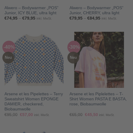
Alwero – Bodywarmer „POS“
Alwero – Bodywarmer „POS“
Junior, ICY BLUE, ultra light
Junior, CHERRY, ultra light
Preisspanne:
Preisspanne:
€
74,95
–
€
79,95
€
79,95
–
€
84,95
inkl. MwSt.
inkl. MwSt.
€74,95
€79,95
bis
bis
€79,95
€84,95
-40%
-30%
Neu
Neu
Arsene et les Pipelettes – Terry
Arsene et les Piplelettes – T-
Sweatshirt Women EPONGE
Shirt Women PASTA E BASTA,
DAMIER, checkered,
rose, Biobaumwolle
Biobaumwolle
Ursprünglicher
Aktueller
Ursprünglicher
Aktueller
€
95,00
€
57,00
€
65,00
€
45,50
inkl. MwSt.
inkl. MwSt.
Preis
Preis
Preis
Preis
war:
ist:
war:
ist:
€95,00
€57,00.
€65,00
€45,50.