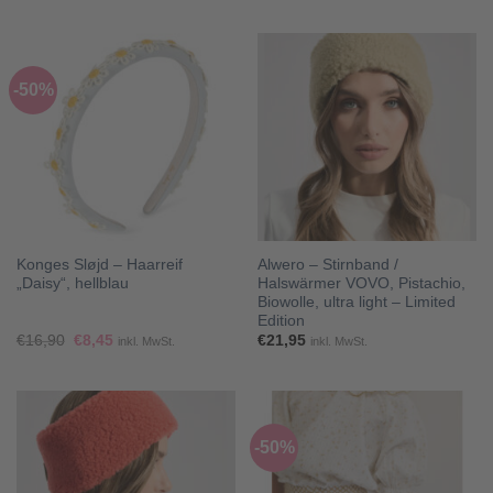
war:
ist:
war:
ist:
€62,90
€44,03.
€64,90
€45,43.
-50%
Konges Sløjd – Haarreif
Alwero – Stirnband /
„Daisy“, hellblau
Halswärmer VOVO, Pistachio,
Biowolle, ultra light – Limited
Edition
Ursprünglicher
Aktueller
€
16,90
€
8,45
€
21,95
inkl. MwSt.
inkl. MwSt.
Preis
Preis
war:
ist:
€16,90
€8,45.
-50%