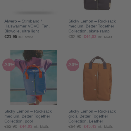
Alwero – Stirnband /
Sticky Lemon – Rucksack
Halswärmer VOVO, Tan,
medium, Better Together
Biowolle, ultra light
Collection, skate ramp
Ursprünglicher
Aktueller
€
21,95
€
62,90
€
44,03
inkl. MwSt.
inkl. MwSt.
Preis
Preis
war:
ist:
€62,90
€44,03.
-30%
-30%
Sticky Lemon – Rucksack
Sticky Lemon – Rucksack
medium, Better Together
groß, Better Together
Collection, pool
Collection, Leather
Ursprünglicher
Aktueller
Ursprünglicher
Aktueller
€
62,90
€
44,03
€
64,90
€
45,43
inkl. MwSt.
inkl. MwSt.
Preis
Preis
Preis
Preis