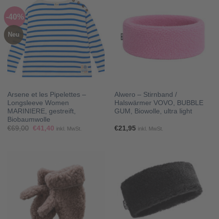
-40%
Neu
Arsene et les Pipelettes –
Alwero – Stirnband /
Longsleeve Women
Halswärmer VOVO, BUBBLE
MARINIERE, gestreift,
GUM, Biowolle, ultra light
Biobaumwolle
Ursprünglicher
Aktueller
€
69,00
€
41,40
€
21,95
inkl. MwSt.
inkl. MwSt.
Preis
Preis
war:
ist:
€69,00
€41,40.