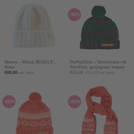
-30%
Alwero – Mütze,’BOUCLE‘,
PiuPiuChick – Strickmütze mit
Natur
PomPom, grey/green striped
Ursprünglicher
Aktueller
€
69,90
€
32,00
€
22,40
inkl. MwSt.
inkl. MwSt.
Preis
Preis
war:
ist:
€32,00
€22,40.
-40%
-40%