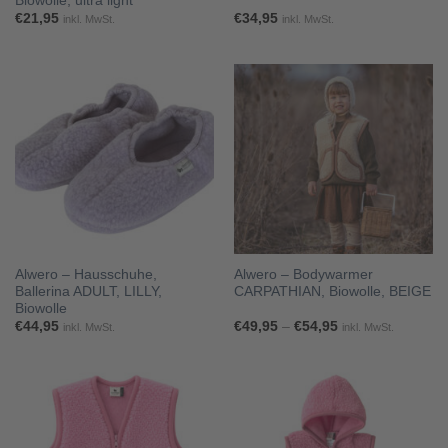
Biowolle, ultra light
€
21,95
€
34,95
inkl. MwSt.
inkl. MwSt.
Alwero – Hausschuhe,
Alwero – Bodywarmer
Ballerina ADULT, LILLY,
CARPATHIAN, Biowolle, BEIGE
Biowolle
Preisspanne:
€
44,95
€
49,95
–
€
54,95
inkl. MwSt.
inkl. MwSt.
€49,95
bis
€54,95