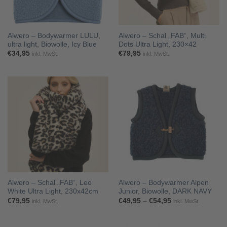
Alwero – Bodywarmer LULU,
Alwero – Schal „FAB“, Multi
ultra light, Biowolle, Icy Blue
Dots Ultra Light, 230×42
€
34,95
€
79,95
inkl. MwSt.
inkl. MwSt.
Alwero – Schal „FAB“, Leo
Alwero – Bodywarmer Alpen
White Ultra Light, 230x42cm
Junior, Biowolle, DARK NAVY
Preisspanne:
€
79,95
€
49,95
–
€
54,95
inkl. MwSt.
inkl. MwSt.
€49,95
bis
€54,95