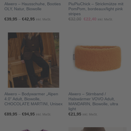
Alwero – Hausschuhe, Booties
PiuPiuChick – Strickmütze mit
OLY, Natur, Biowolle
PomPom, bordeaux/light pink
stripes
Preisspanne:
Ursprünglicher
Aktueller
€
39,95
–
€
42,95
€
32,00
€
22,40
inkl. MwSt.
inkl. MwSt.
€39,95
Preis
Preis
bis
war:
ist:
€42,95
€32,00
€22,40.
Alwero – Bodywarmer „Alpen
Alwero – Stirnband /
4.0“ Adult, Biowolle,
Halswärmer VOVO Adult,
CHOCOLATE MARTINI, Unisex
MANDARIN, Biowolle, ultra
light
Preisspanne:
€
89,95
–
€
94,95
€
21,95
inkl. MwSt.
inkl. MwSt.
€89,95
bis
€94,95