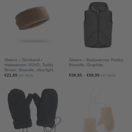
Alwero – Stirnband /
Alwero – Bodywarmer Robby,
Halswärmer VOVO, Teddy
Biowolle, Graphite
Brown, Biowolle, ultra light
Preisspanne:
€
21,95
€
56,95
–
€
59,95
inkl. MwSt.
inkl. MwSt.
€56,95
bis
€59,95