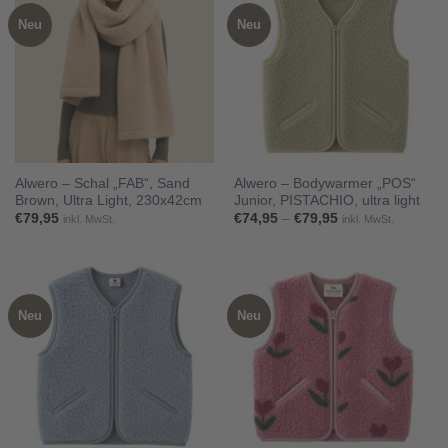
Neu
Neu
Alwero – Schal „FAB“, Sand
Alwero – Bodywarmer „POS“
Brown, Ultra Light, 230x42cm
Junior, PISTACHIO, ultra light
Preisspanne:
€
79,95
€
74,95
–
€
79,95
inkl. MwSt.
inkl. MwSt.
€74,95
bis
€79,95
Neu
Neu