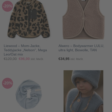
-20%
Liewood – Mom-Jacke,
Alwero – Bodywarmer LULU,
Teddyjacke „Nelson“, Mega
ultra light, Biowolle, TAN
Leo/Oat mix
Ursprünglicher
Aktueller
€
120,00
€
96,00
€
34,95
inkl. MwSt.
inkl. MwSt.
Preis
Preis
war:
ist:
€120,00
€96,00.
-20%