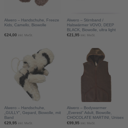
Alwero – Handschuhe, Freeze
Alwero – Stirnband /
Kids, Camello, Biowolle
Halswärmer VOVO, DEEP
BLACK, Biowolle, ultra light
€
24,00
€
21,95
inkl. MwSt.
inkl. MwSt.
Alwero – Handschuhe,
Alwero – Bodywarmer
„GULLY“, Gepard, Biowolle, mit
„Everest“ Adult, Biowolle,
Band
CHOCOLATE MARTINI, Unisex
€
29,95
€
99,95
inkl. MwSt.
inkl. MwSt.