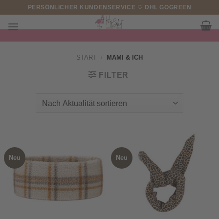
Zum
PERSÖNLICHER KUNDENSERVICE ♡ DHL GOGREEN
Inhalt
springen
START
/
MAMI & ICH
FILTER
Neu
Neu