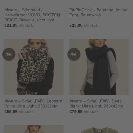
Alwero – Stirnband /
PiuPiuChick – Bandana, Animal
Halswärmer VOVO, SCOTCH
Print, Baumwolle
BEIGE, Biowolle, ultra light
€
21,95
€
25,00
inkl. MwSt.
inkl. MwSt.
Neu
Neu
Alwero – Schal „FAB“, Leopard
Alwero – Schal „FAB“, Deep
White Ultra Light, 230x21cm
Black, Ultra Light, 230x42cm
€
59,95
€
79,95
inkl. MwSt.
inkl. MwSt.