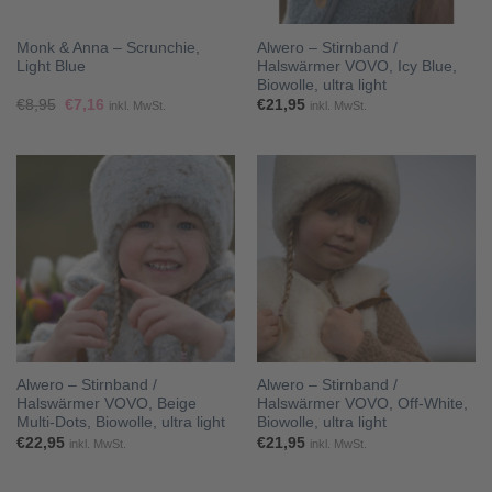
Monk & Anna – Scrunchie,
Alwero – Stirnband /
Light Blue
Halswärmer VOVO, Icy Blue,
Biowolle, ultra light
Ursprünglicher
Aktueller
€
8,95
€
7,16
€
21,95
inkl. MwSt.
inkl. MwSt.
Preis
Preis
war:
ist:
€8,95
€7,16.
Alwero – Stirnband /
Alwero – Stirnband /
Halswärmer VOVO, Beige
Halswärmer VOVO, Off-White,
Multi-Dots, Biowolle, ultra light
Biowolle, ultra light
€
22,95
€
21,95
inkl. MwSt.
inkl. MwSt.