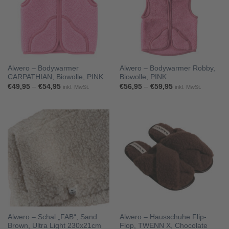
Alwero – Bodywarmer
Alwero – Bodywarmer Robby,
CARPATHIAN, Biowolle, PINK
Biowolle, PINK
Preisspanne:
Preisspanne:
€
49,95
–
€
54,95
€
56,95
–
€
59,95
inkl. MwSt.
inkl. MwSt.
€49,95
€56,95
bis
bis
€54,95
€59,95
Alwero – Schal „FAB“, Sand
Alwero – Hausschuhe Flip-
Brown, Ultra Light 230x21cm
Flop, TWENN X, Chocolate