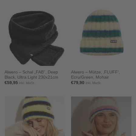
Alwero – Schal „FAB“, Deep
Alwero – Mütze, ‚FLUFF‘,
Black, Ultra Light 230x21cm
Ecru/Green, Mohair
€
59,95
€
79,90
inkl. MwSt.
inkl. MwSt.