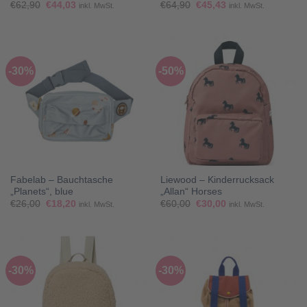
Ursprünglicher
Aktueller
Ursprünglicher
Aktueller
€
62,90
€
44,03
€
64,90
€
45,43
inkl. MwSt.
inkl. MwSt.
Preis
Preis
Preis
Preis
war:
ist:
war:
ist:
€62,90
€44,03.
€64,90
€45,43.
-30%
-50%
Fabelab – Bauchtasche
Liewood – Kinderrucksack
„Planets“, blue
„Allan“ Horses
Ursprünglicher
Aktueller
Ursprünglicher
Aktueller
€
26,00
€
18,20
€
60,00
€
30,00
inkl. MwSt.
inkl. MwSt.
Preis
Preis
Preis
Preis
war:
ist:
war:
ist:
€26,00
€18,20.
€60,00
€30,00.
-30%
-30%