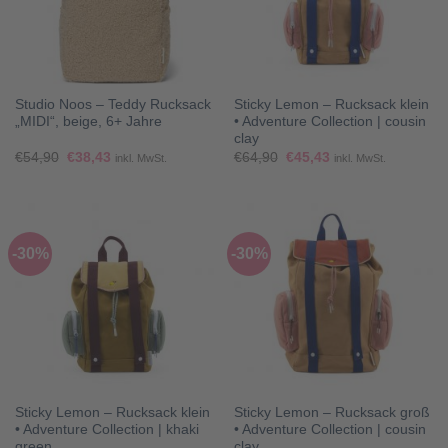
Studio Noos – Teddy Rucksack
Sticky Lemon – Rucksack klein
„MIDI“, beige, 6+ Jahre
• Adventure Collection | cousin
clay
Ursprünglicher
Aktueller
Ursprünglicher
Aktueller
€
54,90
€
38,43
€
64,90
€
45,43
inkl. MwSt.
inkl. MwSt.
Preis
Preis
Preis
Preis
war:
ist:
war:
ist:
€54,90
€38,43.
€64,90
€45,43.
-30%
-30%
Sticky Lemon – Rucksack klein
Sticky Lemon – Rucksack groß
• Adventure Collection | khaki
• Adventure Collection | cousin
green
clay