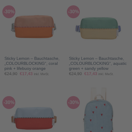
-30%
-30%
Sticky Lemon – Bauchtasche,
Sticky Lemon – Bauchtasche,
„COLOURBLOCKING“, coral
„COLOURBLOCKING“, aquatic
pink + lifebuoy orange
green + sandy yellow
Ursprünglicher
Aktueller
Ursprünglicher
Aktueller
€
24,90
€
17,43
€
24,90
€
17,43
inkl. MwSt.
inkl. MwSt.
Preis
Preis
Preis
Preis
war:
ist:
war:
ist:
€24,90
€17,43.
€24,90
€17,43.
-30%
-30%