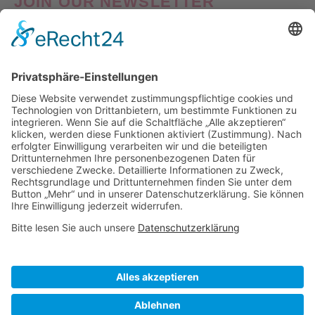
JOIN OUR NEWSLETTER
Good things come to those who Sign Up! Verpasse also
keine Neuheiten oder Aktionen! Abonniere jetzt unseren
Newsletter und erhalte
10% Willkommens-Rabatt
auf
deine erste Bestellung!
Nach Klick auf den Button "Registrieren" gelangen Sie auf die Website von Mailchimp.
Dabei wird u.a. die eingetragene Email-Adresse an Mailchimp übertragen. Nährere
Informationen dazu finden Sie auch in unserer
Datenschutzerklärung
.
Visa
PayPal
MasterCard
Sofort
Klarna
American
Apple
Express
Pay
ÜBER UNS
IMPRESSUM
DATENSCHUTZ
AGB
WIEDERRUFSBELEHRUNG
VERSAND & LIEFERUNG
UMTAUSCH & RETOURE
WOLLPFLEGE