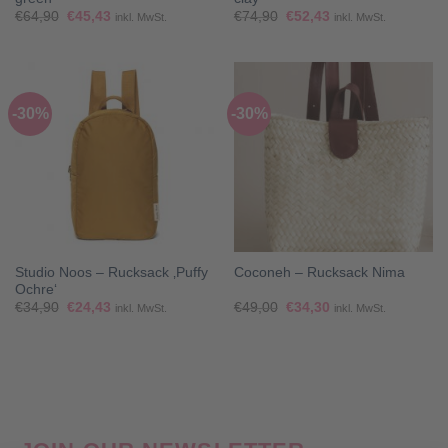
Ursprünglicher
Aktueller
Ursprünglicher
Aktueller
€
64,90
€
45,43
€
74,90
€
52,43
inkl. MwSt.
inkl. MwSt.
Preis
Preis
Preis
Preis
war:
ist:
war:
ist:
€64,90
€45,43.
€74,90
€52,43.
-30%
-30%
Studio Noos – Rucksack ‚Puffy
Coconeh – Rucksack Nima
Ochre‘
Ursprünglicher
Aktueller
Ursprünglicher
Aktueller
€
34,90
€
24,43
€
49,00
€
34,30
inkl. MwSt.
inkl. MwSt.
Preis
Preis
Preis
Preis
war:
ist:
war:
ist:
€34,90
€24,43.
€49,00
€34,30.