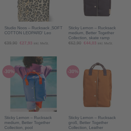
Studio Noos – Rucksack ‚SOFT
Sticky Lemon – Rucksack
COTTON LEOPARD‘ Leo
medium, Better Together
Collection, skate ramp
Ursprünglicher
Aktueller
Ursprünglicher
Aktueller
€
39,90
€
27,93
€
62,90
€
44,03
inkl. MwSt.
inkl. MwSt.
Preis
Preis
Preis
Preis
war:
ist:
war:
ist:
€39,90
€27,93.
€62,90
€44,03.
-30%
-30%
Sticky Lemon – Rucksack
Sticky Lemon – Rucksack
medium, Better Together
groß, Better Together
Collection, pool
Collection, Leather