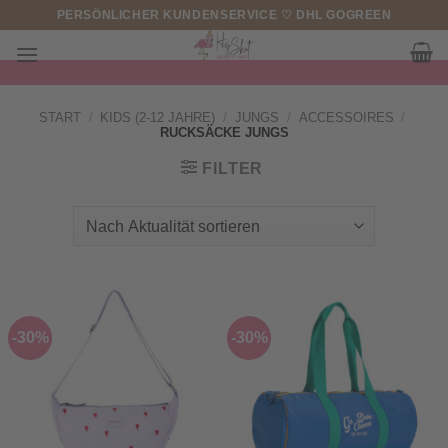
Zum
PERSÖNLICHER KUNDENSERVICE ♡ DHL GOGREEN
Inhalt
springen
START
/
KIDS (2-12 JAHRE)
/
JUNGS
/
ACCESSOIRES
/
RUCKSÄCKE JUNGS
FILTER
-30%
-30%