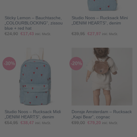
Sticky Lemon – Bauchtasche,
Studio Noos – Rucksack Mini
„COLOURBLOCKING“, zissou
„DENIM HEARTS“, denim
blue + red hat
Ursprünglicher
Aktueller
Ursprünglicher
Aktueller
€
24,90
€
17,43
€
39,95
€
27,97
inkl. MwSt.
inkl. MwSt.
Preis
Preis
Preis
Preis
war:
ist:
war:
ist:
€24,90
€17,43.
€39,95
€27,97.
-30%
-20%
Studio Noos – Rucksack Midi
Donsje Amsterdam – Rucksack
„DENIM HEARTS“, denim
„Kapi Bear“, cognac
Ursprünglicher
Aktueller
Ursprünglicher
Aktueller
€
54,95
€
38,47
€
99,00
€
79,20
inkl. MwSt.
inkl. MwSt.
Preis
Preis
Preis
Preis
war:
ist:
war:
ist:
€54,95
€38,47.
€99,00
€79,20.