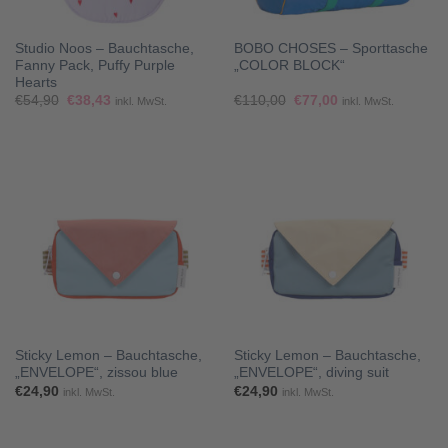
Studio Noos – Bauchtasche,
BOBO CHOSES – Sporttasche
Fanny Pack, Puffy Purple
„COLOR BLOCK“
Hearts
Ursprünglicher
Aktueller
Ursprünglicher
Aktueller
€
54,90
€
38,43
€
110,00
€
77,00
inkl. MwSt.
inkl. MwSt.
Preis
Preis
Preis
Preis
war:
ist:
war:
ist:
€54,90
€38,43.
€110,00
€77,00.
Sticky Lemon – Bauchtasche,
Sticky Lemon – Bauchtasche,
„ENVELOPE“, zissou blue
„ENVELOPE“, diving suit
€
24,90
€
24,90
inkl. MwSt.
inkl. MwSt.