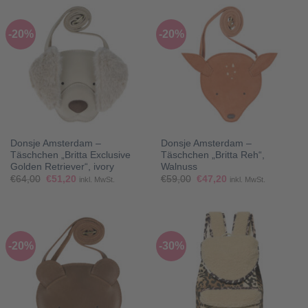
-20%
-20%
Donsje Amsterdam –
Donsje Amsterdam –
Täschchen „Britta Exclusive
Täschchen „Britta Reh“,
Golden Retriever“, ivory
Walnuss
Ursprünglicher
Aktueller
Ursprünglicher
Aktueller
€
64,00
€
51,20
€
59,00
€
47,20
inkl. MwSt.
inkl. MwSt.
Preis
Preis
Preis
Preis
war:
ist:
war:
ist:
€64,00
€51,20.
€59,00
€47,20.
-20%
-30%