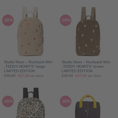
war:
ist:
war:
ist:
€39,90
€19,95.
€54,90
€38,43.
-30%
-30%
Studio Noos – Rucksack Mini
Studio Noos – Rucksack Mini
„TEDDY HEARTS“ beige
„TEDDY HEARTS“ brown
LIMITED EDITION
LIMITED EDITION
Ursprünglicher
Aktueller
Ursprünglicher
Aktueller
€
39,90
€
27,93
€
39,90
€
27,93
inkl. MwSt.
inkl. MwSt.
Preis
Preis
Preis
Preis
war:
ist:
war:
ist:
€39,90
€27,93.
€39,90
€27,93.
-30%
-30%