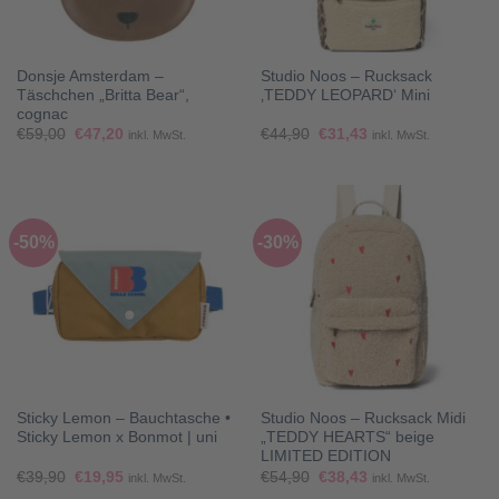
Donsje Amsterdam –
Studio Noos – Rucksack
Täschchen „Britta Bear“,
‚TEDDY LEOPARD‘ Mini
cognac
Ursprünglicher
Aktueller
Ursprünglicher
Aktueller
€
59,00
€
47,20
€
44,90
€
31,43
inkl. MwSt.
inkl. MwSt.
Preis
Preis
Preis
Preis
war:
ist:
war:
ist:
€59,00
€47,20.
€44,90
€31,43.
-50%
-30%
Sticky Lemon – Bauchtasche •
Studio Noos – Rucksack Midi
Sticky Lemon x Bonmot | uni
„TEDDY HEARTS“ beige
LIMITED EDITION
Ursprünglicher
Aktueller
Ursprünglicher
Aktueller
€
39,90
€
19,95
€
54,90
€
38,43
inkl. MwSt.
inkl. MwSt.
Preis
Preis
Preis
Preis