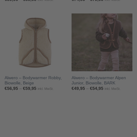
€59,96
€74,95
bis
bis
€69,95
€79,95
Alwero – Bodywarmer Robby,
Alwero – Bodywarmer Alpen
Biowolle, Beige
Junior, Biowolle, BARK
Preisspanne:
Preisspanne:
€
56,95
–
€
59,95
€
49,95
–
€
54,95
inkl. MwSt.
inkl. MwSt.
€56,95
€49,95
bis
bis
€59,95
€54,95