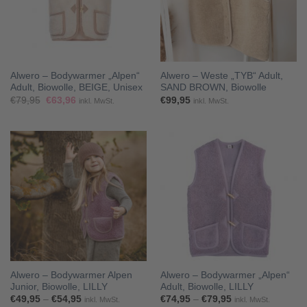
Alwero – Bodywarmer „Alpen“
Alwero – Weste „TYB“ Adult,
Adult, Biowolle, BEIGE, Unisex
SAND BROWN, Biowolle
Ursprünglicher
Aktueller
€
79,95
€
63,96
€
99,95
inkl. MwSt.
inkl. MwSt.
Preis
Preis
war:
ist:
€79,95
€63,96.
Alwero – Bodywarmer Alpen
Alwero – Bodywarmer „Alpen“
Junior, Biowolle, LILLY
Adult, Biowolle, LILLY
Preisspanne:
Preisspanne:
€
49,95
–
€
54,95
€
74,95
–
€
79,95
inkl. MwSt.
inkl. MwSt.