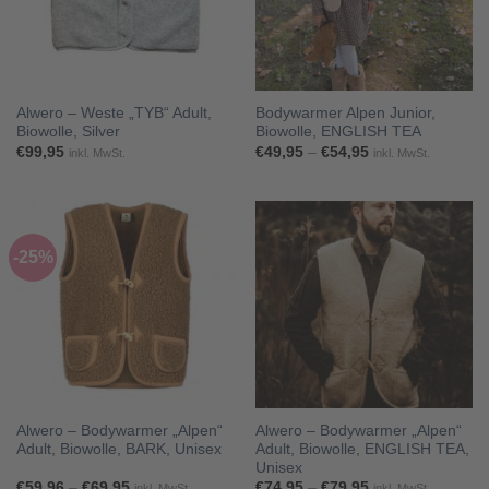
Alwero – Weste „TYB“ Adult,
Bodywarmer Alpen Junior,
Biowolle, Silver
Biowolle, ENGLISH TEA
Preisspanne:
€
99,95
€
49,95
–
€
54,95
inkl. MwSt.
inkl. MwSt.
€49,95
bis
€54,95
-25%
Alwero – Bodywarmer „Alpen“
Alwero – Bodywarmer „Alpen“
Adult, Biowolle, BARK, Unisex
Adult, Biowolle, ENGLISH TEA,
Unisex
Preisspanne:
Preisspanne:
€
59,96
–
€
69,95
€
74,95
–
€
79,95
inkl. MwSt.
inkl. MwSt.