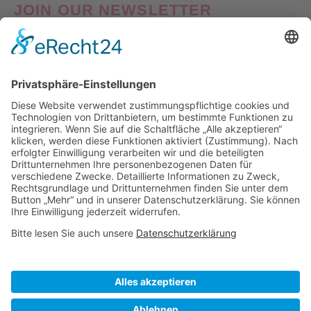
JOIN OUR NEWSLETTER
Good things come to those who Sign Up! Verpasse also
keine Neuheiten oder Aktionen! Abonniere jetzt unseren
Newsletter und erhalte
10% Willkommens-Rabatt
auf
deine erste Bestellung!
Nach Klick auf den Button "Registrieren" gelangen Sie auf die Website von Mailchimp.
Dabei wird u.a. die eingetragene Email-Adresse an Mailchimp übertragen. Nährere
Informationen dazu finden Sie auch in unserer
Datenschutzerklärung
.
Visa
PayPal
MasterCard
Sofort
Klarna
American
Apple
Express
Pay
ÜBER UNS
IMPRESSUM
DATENSCHUTZ
AGB
WIEDERRUFSBELEHRUNG
VERSAND & LIEFERUNG