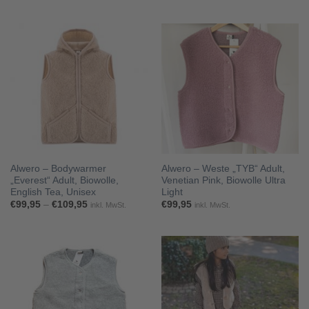
€49,95
€74,95
bis
bis
€54,95
€79,95
Alwero – Bodywarmer
Alwero – Weste „TYB“ Adult,
„Everest“ Adult, Biowolle,
Venetian Pink, Biowolle Ultra
English Tea, Unisex
Light
Preisspanne:
€
99,95
–
€
109,95
€
99,95
inkl. MwSt.
inkl. MwSt.
€99,95
bis
€109,95