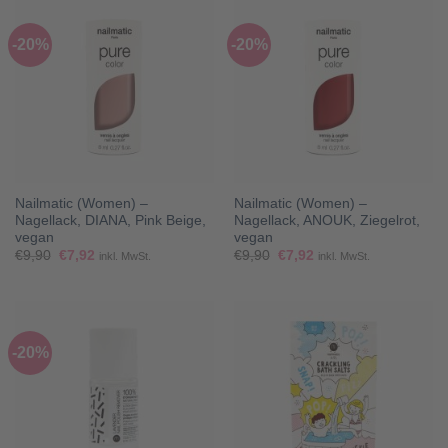
-20%
-20%
Nailmatic (Women) –
Nailmatic (Women) –
Nagellack, DIANA, Pink Beige,
Nagellack, ANOUK, Ziegelrot,
vegan
vegan
Ursprünglicher
Aktueller
Ursprünglicher
Aktueller
€
9,90
€
7,92
€
9,90
€
7,92
inkl. MwSt.
inkl. MwSt.
Preis
Preis
Preis
Preis
war:
ist:
war:
ist:
€9,90
€7,92.
€9,90
€7,92.
-20%