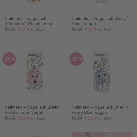
Nailmatic – Nagellack
Nailmatic – Nagellack „Daisy“,
„Flamingo“, Peach, vegan
Rose, vegan
Ursprünglicher
Aktueller
Ursprünglicher
Aktueller
€
9,50
€
7,60
€
9,50
€
7,60
inkl. MwSt.
inkl. MwSt.
Preis
Preis
Preis
Preis
war:
ist:
war:
ist:
€9,50
€7,60.
€9,50
€7,60.
-20%
-20%
Nailmatic – Nagellack „Bella“,
Nailmatic – Nagellack „Merlin“,
Powder rose, vegan
Peary Blue, vegan
Ursprünglicher
Aktueller
Ursprünglicher
Aktueller
€
9,50
€
7,60
€
9,50
€
7,60
inkl. MwSt.
inkl. MwSt.
Preis
Preis
Preis
Preis
war:
ist:
war:
ist:
€9,50
€7,60.
€9,50
€7,60.