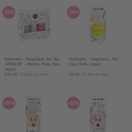
-20%
-20%
Nailmatic – Nagellack 3er Set
Nailmatic – Nagellack „Titi“,
„MERLIN“ – Merlin, Polly, Sisi,
Fluo Gelb, vegan
vegan
Ursprünglicher
Aktueller
Ursprünglicher
Aktueller
€
21,00
€
16,80
€
9,50
€
7,60
inkl. MwSt.
inkl. MwSt.
Preis
Preis
Preis
Preis
war:
ist:
war:
ist:
€21,00
€16,80.
€9,50
€7,60.
-20%
-20%