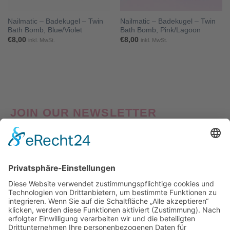
Nailmatic – Badekugel – Twin
Nailmatic – Badekugel – Twin
Bath Bomb, Blue/Violet
Bath Bomb, Pink/Lagoon
€
8,00
€
8,00
inkl. MwSt.
inkl. MwSt.
JOIN OUR NEWSLETTER
Good things come to those who Sign Up! Verpasse also
keine Neuheiten oder Aktionen! Abonniere jetzt unseren
Newsletter und erhalte
10% Willkommens-Rabatt
auf
deine erste Bestellung!
Nach Klick auf den Button "Registrieren" gelangen Sie auf die Website von Mailchimp.
Dabei wird u.a. die eingetragene Email-Adresse an Mailchimp übertragen. Nährere
Informationen dazu finden Sie auch in unserer
Datenschutzerklärung
.