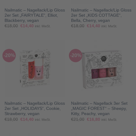
Nailmatic – Nagellack/Lip Gloss
Nailmatic – Nagellack/Lip Gloss
2er Set „FAIRYTALE“, Elliot,
2er Set „KIDS COTTAGE“,
Blackberry, vegan
Bella, Cherry, vegan
Ursprünglicher
Aktueller
Ursprünglicher
Aktueller
€
18,00
€
14,40
€
18,00
€
14,40
inkl. MwSt.
inkl. MwSt.
Preis
Preis
Preis
Preis
war:
ist:
war:
ist:
€18,00
€14,40.
€18,00
€14,40.
-20%
-20%
Nailmatic – Nagellack/Lip Gloss
Nailmatic – Nagellack 3er Set
2er Set „HOLIDAYS“, Cookie,
„MAGIC FOREST“ – Sheepy,
Strawberry, vegan
Kitty, Peachy, vegan
Ursprünglicher
Aktueller
Ursprünglicher
Aktueller
€
18,00
€
14,40
€
21,00
€
16,80
inkl. MwSt.
inkl. MwSt.
Preis
Preis
Preis
Preis
war:
ist:
war:
ist:
€18,00
€14,40.
€21,00
€16,80.