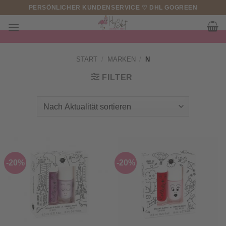
Zum
PERSÖNLICHER KUNDENSERVICE ♡ DHL GOGREEN
Inhalt
springen
START
/
MARKEN
/
N
FILTER
-20%
-20%