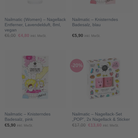
Nailmatic (Women) – Nagellack
Nailmatic – Knisterndes
Entferner, Lavendelduft, 8ml,
Badesalz, blau
vegan
Ursprünglicher
Aktueller
€
6,00
€
4,80
€
5,90
inkl. MwSt.
inkl. MwSt.
Preis
Preis
war:
ist:
€6,00
€4,80.
-20%
Nailmatic – Knisterndes
Nailmatic – Nagellack-Set
Badesalz, pink
„POP“, 2x Nagellack & Sticker
Ursprünglicher
Aktueller
€
5,90
€
17,00
€
13,60
inkl. MwSt.
inkl. MwSt.
Preis
Preis
war:
ist:
€17,00
€13,60.