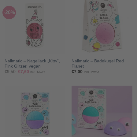
-20%
Nailmatic – Nagellack „Kitty“,
Nailmatic – Badekugel Red
Pink Glitzer, vegan
Planet
Ursprünglicher
Aktueller
€
9,50
€
7,60
€
7,00
inkl. MwSt.
inkl. MwSt.
Preis
Preis
war:
ist:
€9,50
€7,60.