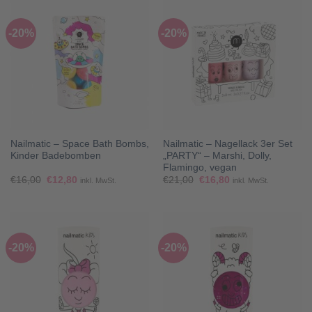
-20%
-20%
Nailmatic – Space Bath Bombs,
Nailmatic – Nagellack 3er Set
Kinder Badebomben
„PARTY“ – Marshi, Dolly,
Flamingo, vegan
Ursprünglicher
Aktueller
Ursprünglicher
Aktueller
€
16,00
€
12,80
€
21,00
€
16,80
inkl. MwSt.
inkl. MwSt.
Preis
Preis
Preis
Preis
war:
ist:
war:
ist:
€16,00
€12,80.
€21,00
€16,80.
-20%
-20%