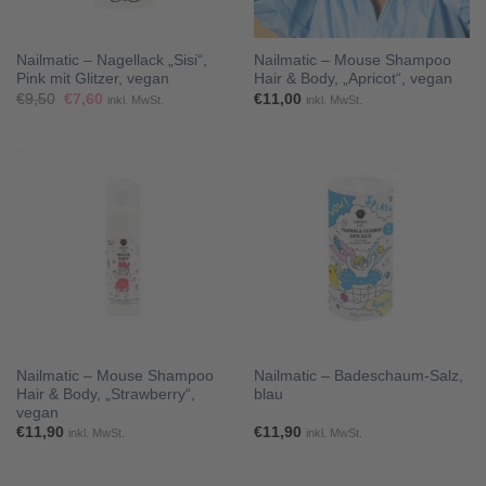
Nailmatic – Nagellack „Sisi“,
Nailmatic – Mouse Shampoo
Pink mit Glitzer, vegan
Hair & Body, „Apricot“, vegan
Ursprünglicher
Aktueller
€
9,50
€
7,60
€
11,00
inkl. MwSt.
inkl. MwSt.
Preis
Preis
war:
ist:
€9,50
€7,60.
Nailmatic – Mouse Shampoo
Nailmatic – Badeschaum-Salz,
Hair & Body, „Strawberry“,
blau
vegan
€
11,90
€
11,90
inkl. MwSt.
inkl. MwSt.