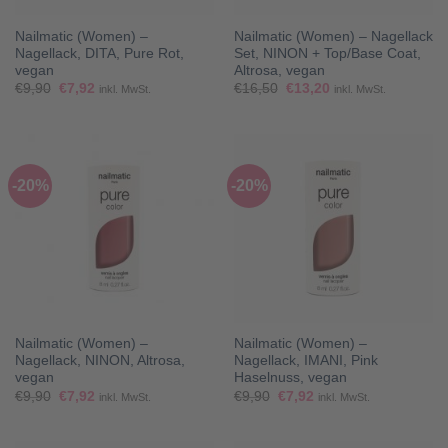
Nailmatic (Women) –
Nailmatic (Women) – Nagellack
Nagellack, DITA, Pure Rot,
Set, NINON + Top/Base Coat,
vegan
Altrosa, vegan
Ursprünglicher
Aktueller
Ursprünglicher
Aktueller
€
9,90
€
7,92
€
16,50
€
13,20
inkl. MwSt.
inkl. MwSt.
Preis
Preis
Preis
Preis
war:
ist:
war:
ist:
€9,90
€7,92.
€16,50
€13,20.
-20%
-20%
Nailmatic (Women) –
Nailmatic (Women) –
Nagellack, NINON, Altrosa,
Nagellack, IMANI, Pink
vegan
Haselnuss, vegan
Ursprünglicher
Aktueller
Ursprünglicher
Aktueller
€
9,90
€
7,92
€
9,90
€
7,92
inkl. MwSt.
inkl. MwSt.
Preis
Preis
Preis
Preis
war:
ist:
war:
ist:
€9,90
€7,92.
€9,90
€7,92.