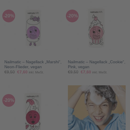
-20%
-20%
Nailmatic – Nagellack „Marshi“,
Nailmatic – Nagellack „Cookie“,
Neon-Flieder, vegan
Pink, vegan
Ursprünglicher
Aktueller
Ursprünglicher
Aktueller
€
9,50
€
7,60
€
9,50
€
7,60
inkl. MwSt.
inkl. MwSt.
Preis
Preis
Preis
Preis
war:
ist:
war:
ist:
€9,50
€7,60.
€9,50
€7,60.
-20%