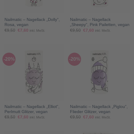
Nailmatic – Nagellack „Dolly“,
Nailmatic – Nagellack
Rosa, vegan
„Sheepy“, Pink Pailetten, vegan
Ursprünglicher
Aktueller
Ursprünglicher
Aktueller
€
9,50
€
7,60
€
9,50
€
7,60
inkl. MwSt.
inkl. MwSt.
Preis
Preis
Preis
Preis
war:
ist:
war:
ist:
€9,50
€7,60.
€9,50
€7,60.
-20%
-20%
Nailmatic – Nagellack „Elliot“,
Nailmatic – Nagellack „Piglou“,
Perlmutt Glitzer, vegan
Flieder Glitzer, vegan
Ursprünglicher
Aktueller
Ursprünglicher
Aktueller
€
9,50
€
7,60
€
9,50
€
7,60
inkl. MwSt.
inkl. MwSt.
Preis
Preis
Preis
Preis
war:
ist:
war:
ist:
€9,50
€7,60.
€9,50
€7,60.