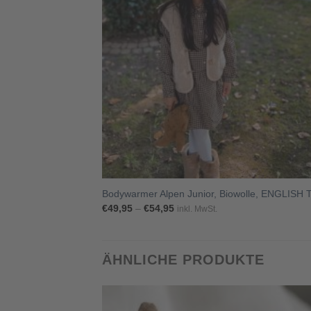
+
Bodywarmer Alpen Junior, Biowolle, ENGLISH 
Preisspanne:
€
49,95
–
€
54,95
inkl. MwSt.
€49,95
bis
€54,95
ÄHNLICHE PRODUKTE