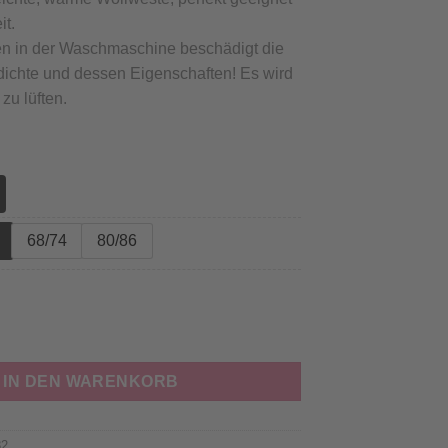
it.
 in der Waschmaschine beschädigt die
dichte und dessen Eigenschaften! Es wird
zu lüften.
68/74
80/86
mer LULU, ultra light, Biowolle, TAN Menge
IN DEN WARENKORB
82