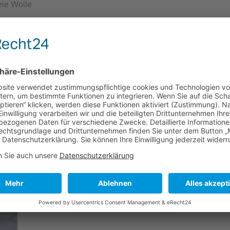
eie Wolle
Grad im Schon- oder Wollwaschgang.
olle. Ohne Zusatz von Kunstfasern: strapazierfähig und atmu
t eine feine Struktur und kann daher gut atmen. Dadurch sind die
FALLEN …