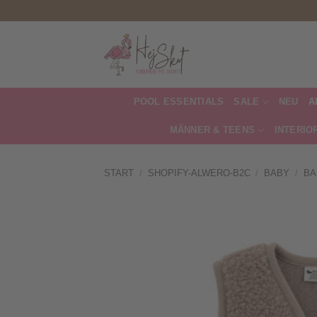
Zum
Inhalt
springen
POOL ESSENTIALS
SALE
NEU
A
MÄNNER & TEENS
INTERIO
START
/
SHOPIFY-ALWERO-B2C
/
BABY
/
BA