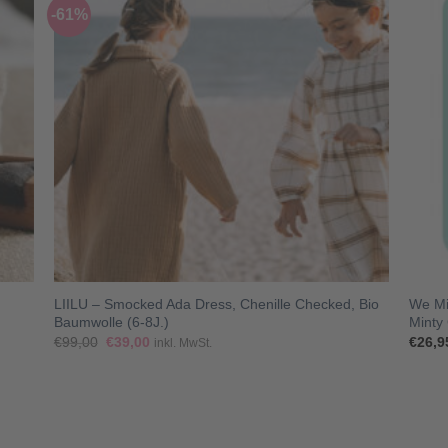
-61%
+
+
LIILU – Smocked Ada Dress, Chenille Checked, Bio
We Mi
Baumwolle (6-8J.)
Minty
Ursprünglicher
Aktueller
€
99,00
€
39,00
€
26,9
inkl. MwSt.
Preis
Preis
war:
ist:
€99,00
€39,00.