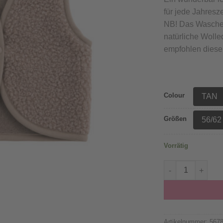
für jede Jahresze
NB! Das Waschen
natürliche Wolle
empfohlen diese 
Colour
TAN
Größen
56/62
Vorrätig
Alwero - Bodywar
Artikelnummer:
567