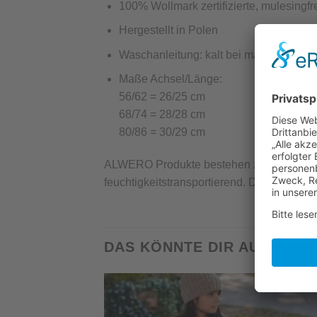
100% Wollmark zertifizierte, mulesingfr
Hergestellt in Polen
Waschanleitung: kalt bei maximal 30 
Maße Achsel/Länge:
56/62 = 26/25 cm
68/74 = 28/28 cm
80/86 = 30/29 cm
ALWERO Produkte bestehen zu 100 % aus W
feuchtigkeitstransportierend. Die Wolle ha
DAS KÖNNTE DIR AUCH GE