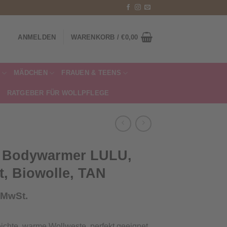
ANMELDEN
WARENKORB /
€
0,00
MÄDCHEN
FRAUEN & TEENS
RATGEBER FÜR WOLLPFLEGE
– Bodywarmer LULU,
ht, Biowolle, TAN
. MwSt.
ichte, warme Wollweste, perfekt geeignet