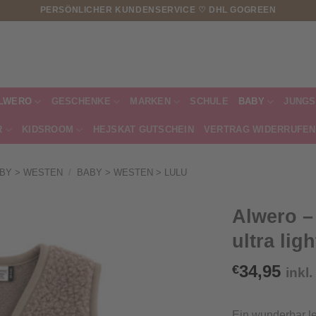
PERSÖNLICHER KUNDENSERVICE ♡ DHL GOGREEN
LWERO
GESCHENKE
MARKEN
SCHULE
BABY
JUNGS
R
KIDSROOM
HEJSKAT GUTSCHEIN
VERTRAG WIDERRUFEN
BY > WESTEN
/
BABY > WESTEN > LULU
Alwero 
ultra lig
34,95
€
inkl
Ein wunderbar le