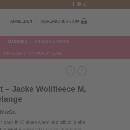
ANMELDEN
WARENKORB /
€
0,00
MÄDCHEN
FRAUEN & TEENS
RATGEBER FÜR WOLLPFLEGE
t – Jacke Wollfleece M,
elange
. MwSt.
r, dass Ihr Kleines warm und stilvoll bleibt
lihut-Woll-Fleecejacke. Diese charmante