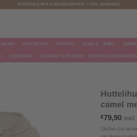
PERSÖNLICHER KUNDENSERVICE ♡ DHL GOGREEN
LWERO
GESCHENKE
MARKEN
SCHULE
BABY
JUNGS
R
KIDSROOM
HEJSKAT GUTSCHEIN
VERTRAG WIDERRUFEN
Huttelihu
camel m
79,90
€
inkl
Stellen Sie siche
mit dieser Hutte