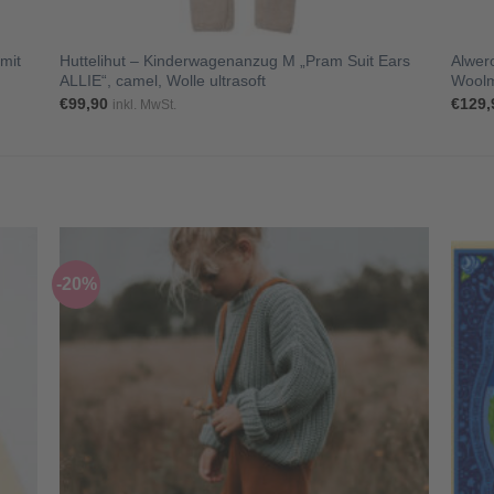
+
+
mit
Huttelihut – Kinderwagenanzug M „Pram Suit Ears
Alwer
ALLIE“, camel, Wolle ultrasoft
Woolma
€
99,90
€
129,
inkl. MwSt.
-20%