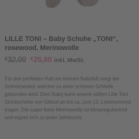
LILLE TONI – Baby Schuhe „TONI“,
rosewood, Merinowolle
Ursprünglicher
Aktueller
32,00
25,60
€
€
inkl. MwSt.
Preis
Preis
war:
ist:
Für den perfekten Halt am kleinen Babyfuß sorgt der
€32,00
€25,60.
Schnürsenkel, welcher zu einer schönen Schleife
gebunden wird. Dein Baby kann unsere süßen Lille Toni
Strickschuhe von Geburt an bis ca. zum 12. Lebensmonat
tragen. Die super feine Merinowolle ist klimaregulierend
und eignet sich zu jeder Jahreszeit.