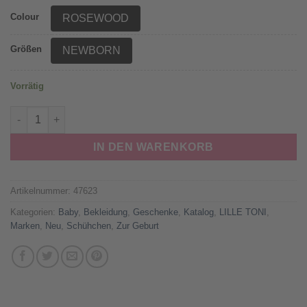
Colour
ROSEWOOD
Größen
NEWBORN
Vorrätig
LILLE TONI - Baby Schuhe "TONI", rosewood, Merinowolle Me
IN DEN WARENKORB
Artikelnummer:
47623
Kategorien:
Baby
,
Bekleidung
,
Geschenke
,
Katalog
,
LILLE TONI
,
Marken
,
Neu
,
Schühchen
,
Zur Geburt