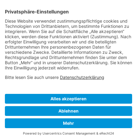
Nach Klick auf den Button "Registrieren" gelangen Sie auf die Website von Mailchimp.
Dabei wird u.a. die eingetragene Email-Adresse an Mailchimp übertragen. Nährere
Informationen dazu finden Sie auch in unserer
Datenschutzerklärung
.
Visa
PayPal
MasterCard
Sofort
Klarna
American
Apple
Express
Pay
ÜBER UNS
IMPRESSUM
DATENSCHUTZ
AGB
WIEDERRUFSBELEHRUNG
VERSAND & LIEFERUNG
UMTAUSCH & RETOURE
WOLLPFLEGE
VERTRAG WIDERRUFEN
Copyright 2026 ©
HejSkat
-
Kindermode mit Zukunft
-
ZERO
WASTE CONCEPT SHOP