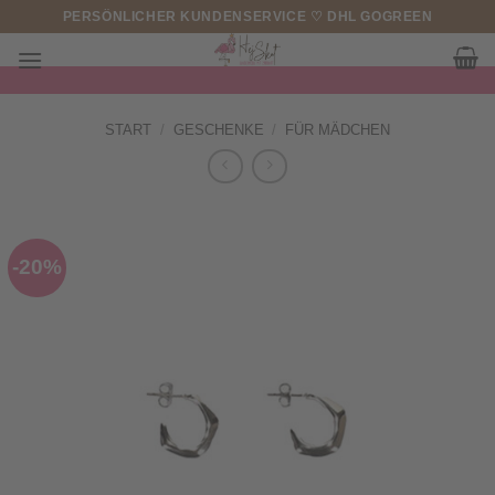
Zum
PERSÖNLICHER KUNDENSERVICE ♡ DHL GOGREEN
Inhalt
springen
START
/
GESCHENKE
/
FÜR MÄDCHEN
-20%