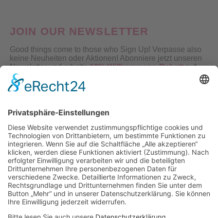
JOIN OUR NEWSLETTER
Good things come to those who Sign Up! Verpasse also
keine Neuheiten oder Aktionen! Abonniere jetzt unseren
Newsletter und erhalte
10% Willkommens-Rabatt
auf
deine erste Bestellung!
Nach Klick auf den Button "Registrieren" gelangen Sie auf die Website von Mailchimp.
Dabei wird u.a. die eingetragene Email-Adresse an Mailchimp übertragen. Nährere
Informationen dazu finden Sie auch in unserer
Datenschutzerklärung
.
Visa
PayPal
MasterCard
Sofort
Klarna
American
Apple