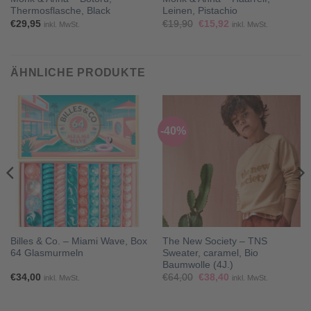
Thermosflasche, Black
Leinen, Pistachio
Ursprünglicher
Aktueller
€
29,95
€
19,90
€
15,92
inkl. MwSt.
inkl. MwSt.
Preis
Preis
war:
ist:
€19,90
€15,92.
ÄHNLICHE PRODUKTE
-40%
Billes & Co. – Miami Wave, Box
The New Society – TNS
64 Glasmurmeln
Sweater, caramel, Bio
Baumwolle (4J.)
Ursprünglicher
Aktueller
€
34,00
€
64,00
€
38,40
inkl. MwSt.
inkl. MwSt.
Preis
Preis
war:
ist:
€64,00
€38,40.