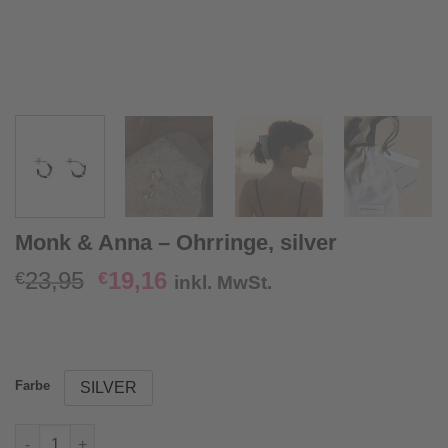
Monk & Anna – Ohrringe, silver
Ursprünglicher
Aktueller
23,95
19,16
€
€
inkl. MwSt.
Preis
Preis
war:
ist:
€23,95
€19,16.
Farbe
SILVER
Monk & Anna - Ohrringe, silver Menge