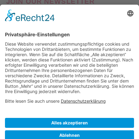
JOIN OUR NEWSLETTER
Good things come to those who Sign Up! Verpasse also
keine Neuheiten oder Aktionen! Abonniere jetzt unseren
Newsletter und erhalte
10% Willkommens-Rabatt
auf
deine erste Bestellung!
Nach Klick auf den Button "Registrieren" gelangen Sie auf die Website von Mailchimp.
Dabei wird u.a. die eingetragene Email-Adresse an Mailchimp übertragen. Nährere
Informationen dazu finden Sie auch in unserer
Datenschutzerklärung
.
Visa
PayPal
MasterCard
Sofort
Klarna
American
Apple
Express
Pay
ÜBER UNS
IMPRESSUM
DATENSCHUTZ
AGB
WIEDERRUFSBELEHRUNG
VERSAND & LIEFERUNG
UMTAUSCH & RETOURE
WOLLPFLEGE