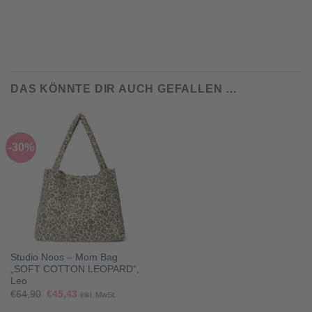
DAS KÖNNTE DIR AUCH GEFALLEN …
-30%
Studio Noos – Mom Bag
„SOFT COTTON LEOPARD“,
Leo
Ursprünglicher
Aktueller
€
64,90
€
45,43
inkl. MwSt.
Preis
Preis
war:
ist: