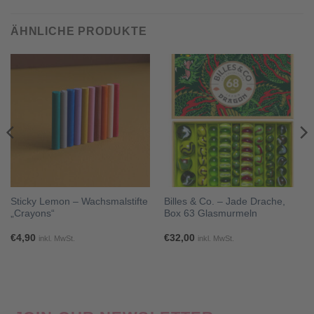
€64,90
€45,43.
ÄHNLICHE PRODUKTE
Sticky Lemon – Wachsmalstifte
Billes & Co. – Jade Drache,
„Crayons“
Box 63 Glasmurmeln
€
4,90
€
32,00
inkl. MwSt.
inkl. MwSt.