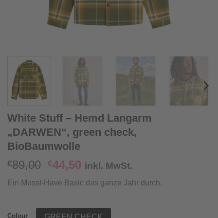
White Stuff – Hemd Langarm
„DARWEN“, green check,
BioBaumwolle
Ursprünglicher
Aktueller
89,00
44,50
€
€
inkl. MwSt.
Preis
Preis
Ein Musst-Have Basic das ganze Jahr durch.
war:
ist:
€89,00
€44,50.
Colour
GREEN CHECK