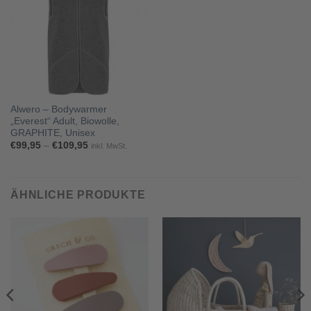
Alwero – Bodywarmer
„Everest“ Adult, Biowolle,
GRAPHITE, Unisex
Preisspanne:
€
99,95
–
€
109,95
inkl. MwSt.
€99,95
bis
€109,95
ÄHNLICHE PRODUKTE