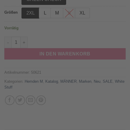
Größen
2XL
L
M
S
XL
Vorrätig
White Stuff - Hemd Langarm "DARWEN", green check, BioBau
IN DEN WARENKORB
Artikelnummer:
50621
Kategorien:
Hemden M
,
Katalog
,
MÄNNER
,
Marken
,
Neu
,
SALE
,
White
Stuff