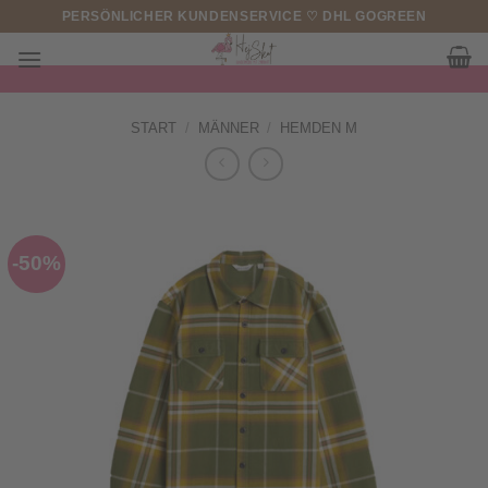
Zum
PERSÖNLICHER KUNDENSERVICE ♡ DHL GOGREEN
Inhalt
springen
START
/
MÄNNER
/
HEMDEN M
-50%