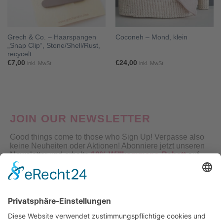
Grech & Co. – Haarspangen
Coconeh – Mond, klein
„Snap Clip“, Stone/Shell/Rust,
recycelt
€
7,00
€
24,00
inkl. MwSt.
inkl. MwSt.
JOIN OUR NEWSLETTER
Good things come to those who Sign Up! Verpasse also
keine Neuheiten oder Aktionen! Abonniere jetzt unseren
Newsletter und erhalte
10% Willkommens-Rabatt
auf
deine erste Bestellung!
Nach Klick auf den Button "Registrieren" gelangen Sie auf die Website von Mailchimp.
Dabei wird u.a. die eingetragene Email-Adresse an Mailchimp übertragen. Nährere
Informationen dazu finden Sie auch in unserer
Datenschutzerklärung
.