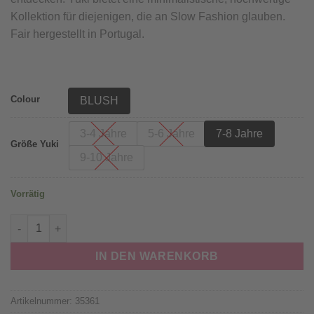
Kollektion für diejenigen, die an Slow Fashion glauben.
Fair hergestellt in Portugal.
Colour
BLUSH
3-4 Jahre
5-6 Jahre
7-8 Jahre
Größe Yuki
9-10 Jahre
Vorrätig
YUKI - Chunky Knit, BLUSH, Bio Baumwolle (7-8J.) Menge
IN DEN WARENKORB
Artikelnummer:
35361