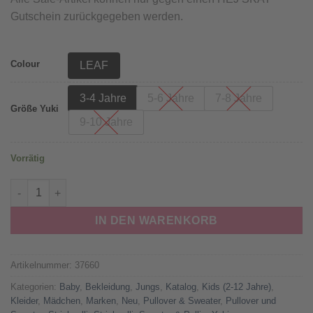
Gutschein zurückgegeben werden.
Colour
LEAF
3-4 Jahre
5-6 Jahre
7-8 Jahre
Größe Yuki
9-10 Jahre
Vorrätig
YUKI - Chunky Knit, Leaf, Bio Baumwolle (3-4J.) Menge
IN DEN WARENKORB
Artikelnummer:
37660
Kategorien:
Baby
,
Bekleidung
,
Jungs
,
Katalog
,
Kids (2-12 Jahre)
,
Kleider
,
Mädchen
,
Marken
,
Neu
,
Pullover & Sweater
,
Pullover und