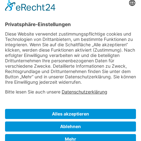
deine erste Bestellung!
Nach Klick auf den Button "Registrieren" gelangen Sie auf die Website von Mailchimp.
Dabei wird u.a. die eingetragene Email-Adresse an Mailchimp übertragen. Nährere
Informationen dazu finden Sie auch in unserer
Datenschutzerklärung
.
Visa
PayPal
MasterCard
Sofort
Klarna
American
Apple
Express
Pay
ÜBER UNS
IMPRESSUM
DATENSCHUTZ
AGB
WIEDERRUFSBELEHRUNG
VERSAND & LIEFERUNG
UMTAUSCH & RETOURE
WOLLPFLEGE
VERTRAG WIDERRUFEN
Copyright 2026 ©
HejSkat
-
Kindermode mit Zukunft
-
ZERO
WASTE CONCEPT SHOP