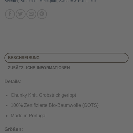
Sweater
,
Strickpulli
,
Strickpulli
,
Sweater & Pullis
,
Yuki
BESCHREIBUNG
ZUSÄTZLICHE INFORMATIONEN
Details:
Chunky Knit, Grobstrick gerippt
100% Zertifizierte Bio-Baumwolle (GOTS)
Made in Portugal
Größen: