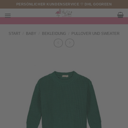
Zum
PERSÖNLICHER KUNDENSERVICE ♡ DHL GOGREEN
Inhalt
springen
START
/
BABY
/
BEKLEIDUNG
/
PULLOVER UND SWEATER