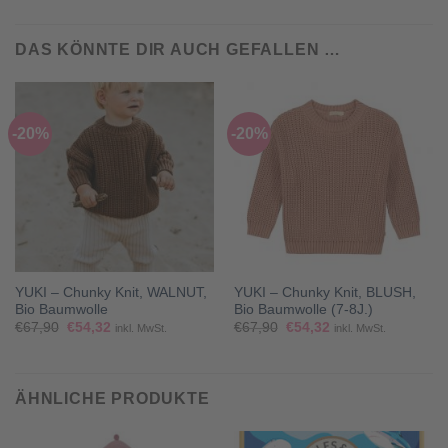
DAS KÖNNTE DIR AUCH GEFALLEN …
-20%
-20%
YUKI – Chunky Knit, WALNUT,
YUKI – Chunky Knit, BLUSH,
Bio Baumwolle
Bio Baumwolle (7-8J.)
Ursprünglicher
Aktueller
Ursprünglicher
Aktueller
€
67,90
€
54,32
€
67,90
€
54,32
inkl. MwSt.
inkl. MwSt.
Preis
Preis
Preis
Preis
war:
ist:
war:
ist:
€67,90
€54,32.
€67,90
€54,32.
ÄHNLICHE PRODUKTE